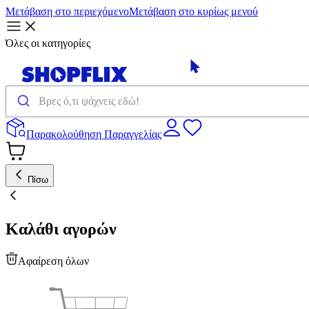
Μετάβαση στο περιεχόμενο
Μετάβαση στο κυρίως μενού
Όλες οι κατηγορίες
Παρακολούθηση Παραγγελίας
Πίσω
Καλάθι αγορών
Αφαίρεση όλων