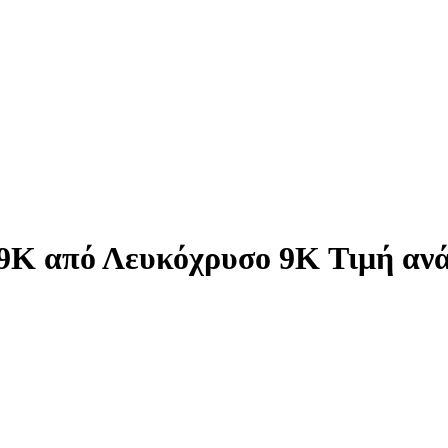
9K από Λευκόχρυσο 9K Τιμή ανά