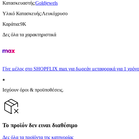
Κατασκευαστής
:
Goldjewels
Υλικό Κατασκευής
:
Λευκόχρυσο
Καράτια
:
9K
Δες όλα τα χαρακτηριστικά
Γίνε μέλος στο SHOPFLIX max για δωρεάν μεταφορικά για 1 χρόνο
Ισχύουν όροι & προϋποθέσεις.
Το προϊόν δεν ειναι διαθέσιμο
Δες όλα τα προϊόντα της κατηγορίας