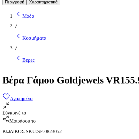
Περιγραφή
Χαρακτηριστικά
Μόδα
/
Κοσμήματα
/
Βέρες
Βέρα Γάμου Goldjewels VR155.
Αγαπημένα
Σύγκρινέ το
Μοιράσου το
ΚΩΔΙΚΟΣ SKU
:
SF-08230521