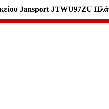
Λυκείου Jansport JTWU97ZU Πλ