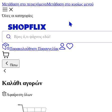
Μετάβαση στο περιεχόμενο
Μετάβαση στο κυρίως μενού
Όλες οι κατηγορίες
Παρακολούθηση Παραγγελίας
Πίσω
Καλάθι αγορών
Αφαίρεση όλων