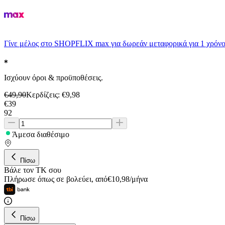
Γίνε μέλος στο SHOPFLIX max για δωρεάν μεταφορικά για 1 χρόνο
Ισχύουν όροι & προϋποθέσεις.
€
49,90
Κερδίζεις
: €
9,98
€
39
92
Άμεσα διαθέσιμο
Πίσω
Βάλε τον ΤΚ σου
Πλήρωσε όπως σε βολεύει
,
από
€
10,98
/
μήνα
Πίσω