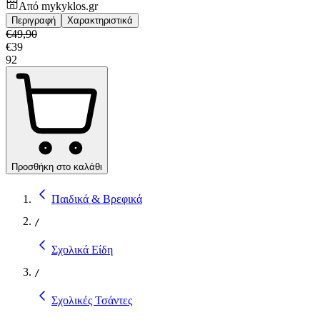
Από
mykyklos.gr
Περιγραφή
Χαρακτηριστικά
€
49,90
€
39
92
Προσθήκη στο καλάθι
Παιδικά & Βρεφικά
/
Σχολικά Είδη
/
Σχολικές Τσάντες