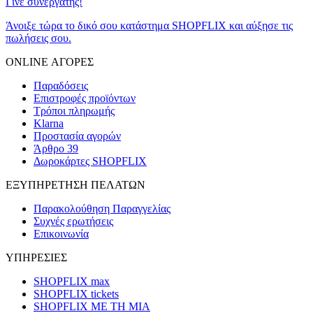
Γίνε συνεργάτης!
Άνοιξε τώρα το δικό σου κατάστημα SHOPFLIX και αύξησε τις
πωλήσεις σου.
ONLINE ΑΓΟΡΕΣ
Παραδόσεις
Επιστροφές προϊόντων
Τρόποι πληρωμής
Klarna
Προστασία αγορών
Άρθρο 39
Δωροκάρτες SHOPFLIX
ΕΞΥΠΗΡΕΤΗΣΗ ΠΕΛΑΤΩΝ
Παρακολούθηση Παραγγελίας
Συχνές ερωτήσεις
Επικοινωνία
ΥΠΗΡΕΣΙΕΣ
SHOPFLIX max
SHOPFLIX tickets
SHOPFLIX ΜΕ ΤΗ ΜΙΑ