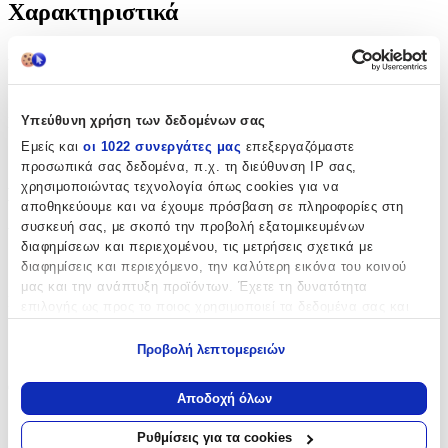
Χαρακτηριστικά
Ανδρικό
:
Όχι
Υπεύθυνη χρήση των δεδομένων σας
Κατασκευαστής
:
Εμείς και
οι 1022 συνεργάτες μας
επεξεργαζόμαστε
OEM
προσωπικά σας δεδομένα, π.χ. τη διεύθυνση IP σας,
χρησιμοποιώντας τεχνολογία όπως cookies για να
Βασικά Χαρακτηριστικά
αποθηκεύουμε και να έχουμε πρόσβαση σε πληροφορίες στη
συσκευή σας, με σκοπό την προβολή εξατομικευμένων
Υλικό
:
διαφημίσεων και περιεχομένου, τις μετρήσεις σχετικά με
διαφημίσεις και περιεχόμενο, την καλύτερη εικόνα του κοινού
Χρυσό
μας και την ανάπτυξη προϊόντων. Έχετε τη δυνατότητα
Καράτια
:
επιλογής ως προς το ποιος χρησιμοποιεί τα δεδομένα σας και
για ποιους σκοπούς.
14
Προβολή λεπτομερειών
Εάν μας επιτρέπετε, θα θέλαμε επίσης:
Κ
Cuban
:
Να συλλέξουμε πληροφορίες σχετικά με τη γεωγραφική
Αποδοχή όλων
σας τοποθεσία, οι οποίες μπορεί να είναι ακριβείς σε
Όχι
απόσταση μερικών μέτρων
Ρυθμίσεις για τα cookies