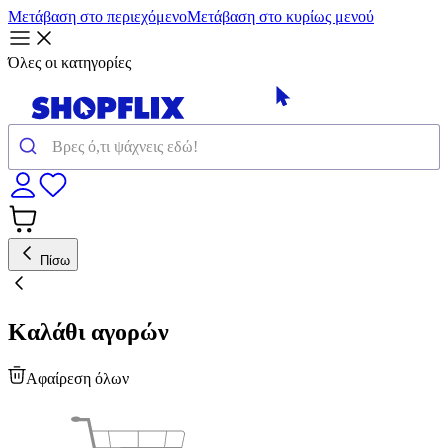
Μετάβαση στο περιεχόμενο
Μετάβαση στο κυρίως μενού
Όλες οι κατηγορίες
Πίσω
Καλάθι αγορών
Αφαίρεση όλων