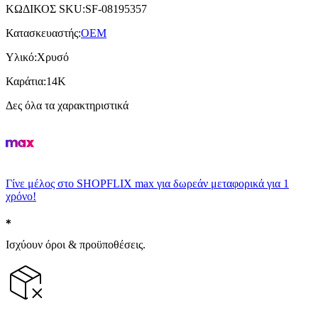
ΚΩΔΙΚΟΣ SKU
:
SF-08195357
Κατασκευαστής
:
OEM
Υλικό
:
Χρυσό
Καράτια
:
14Κ
Δες όλα τα χαρακτηριστικά
Γίνε μέλος στο SHOPFLIX max για δωρεάν μεταφορικά για 1
χρόνο!
Ισχύουν όροι & προϋποθέσεις.