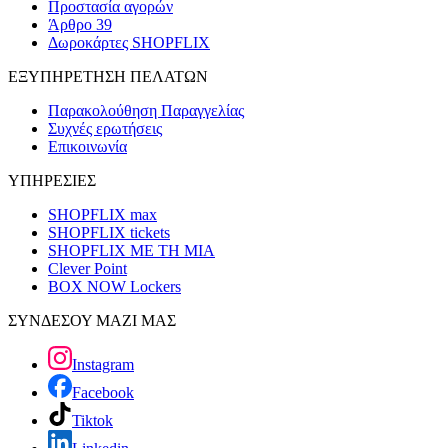
Προστασία αγορών
Άρθρο 39
Δωροκάρτες SHOPFLIX
ΕΞΥΠΗΡΕΤΗΣΗ ΠΕΛΑΤΩΝ
Παρακολούθηση Παραγγελίας
Συχνές ερωτήσεις
Επικοινωνία
ΥΠΗΡΕΣΙΕΣ
SHOPFLIX max
SHOPFLIX tickets
SHOPFLIX ΜΕ ΤΗ ΜΙΑ
Clever Point
BOX NOW Lockers
ΣΥΝΔΕΣΟΥ ΜΑΖΙ ΜΑΣ
Instagram
Facebook
Tiktok