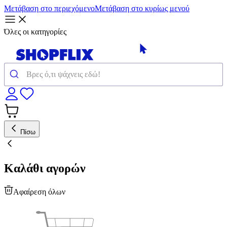
Μετάβαση στο περιεχόμενο
Μετάβαση στο κυρίως μενού
Όλες οι κατηγορίες
Πίσω
Καλάθι αγορών
Αφαίρεση όλων