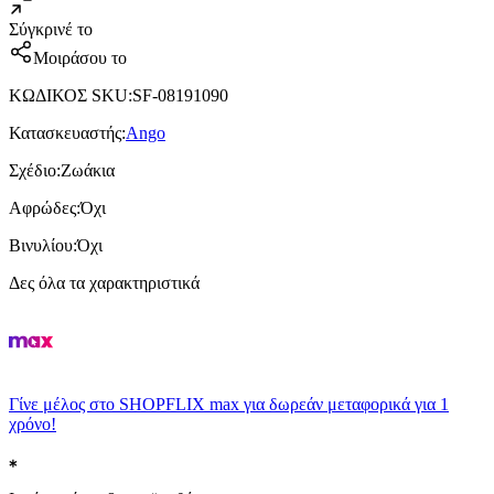
Σύγκρινέ το
Μοιράσου το
ΚΩΔΙΚΟΣ SKU
:
SF-08191090
Κατασκευαστής
:
Ango
Σχέδιο
:
Ζωάκια
Αφρώδες
:
Όχι
Βινυλίου
:
Όχι
Δες όλα τα χαρακτηριστικά
Γίνε μέλος στο SHOPFLIX max για δωρεάν μεταφορικά για 1
χρόνο!