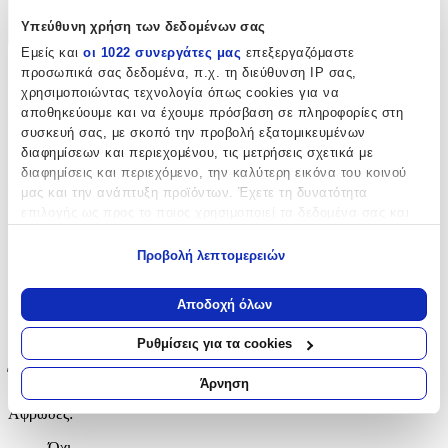
Χαρακτηριστικά
Υπεύθυνη χρήση των δεδομένων σας
+
Εμείς και
οι 1022 συνεργάτες μας
επεξεργαζόμαστε
προσωπικά σας δεδομένα, π.χ. τη διεύθυνση IP σας,
Χαρακτηριστικά
χρησιμοποιώντας τεχνολογία όπως cookies για να
αποθηκεύουμε και να έχουμε πρόσβαση σε πληροφορίες στη
Κατασκευαστής
:
συσκευή σας, με σκοπό την προβολή εξατομικευμένων
διαφημίσεων και περιεχομένου, τις μετρήσεις σχετικά με
Ango
διαφημίσεις και περιεχόμενο, την καλύτερη εικόνα του κοινού
Βασικά Χαρακτηριστικά
μας και την ανάπτυξη προϊόντων. Έχετε τη δυνατότητα
επιλογής ως προς το ποιος χρησιμοποιεί τα δεδομένα σας και
για ποιους σκοπούς.
Σχέδιο
:
Προβολή λεπτομερειών
Ζωάκια
Εάν μας επιτρέπετε, θα θέλαμε επίσης:
Να συλλέξουμε πληροφορίες σχετικά με τη γεωγραφική
Είδος
:
Αποδοχή όλων
σας τοποθεσία, οι οποίες μπορεί να είναι ακριβείς σε
Τζαμιού
απόσταση μερικών μέτρων
Ρυθμίσεις για τα cookies
Να αναγνωρίσουμε τη συσκευή σας σαρώνοντας ενεργά
Έξτρα Χαρακτηριστικά
για συγκεκριμένα χαρακτηριστικά (δακτυλικό αποτύπωμα)
Άρνηση
Μάθετε περισσότερα σχετικά με τον τρόπο επεξεργασίας των
Αφρώδες
:
προσωπικών σας δεδομένων και καθορίστε τις προτιμήσεις σας
στην
ενότητα “Λεπτομέρειες”
. Μπορείτε να αλλάξετε ή να
Όχι