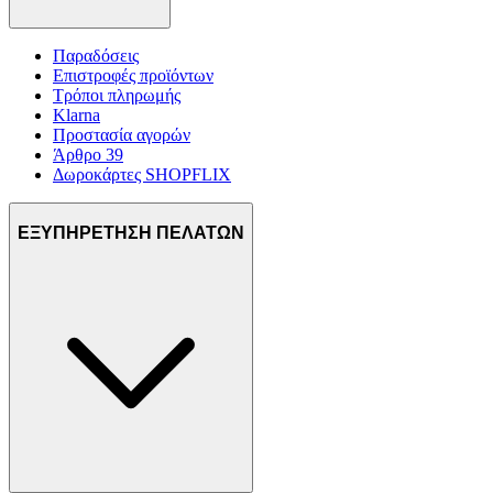
Παραδόσεις
Επιστροφές προϊόντων
Τρόποι πληρωμής
Klarna
Προστασία αγορών
Άρθρο 39
Δωροκάρτες SHOPFLIX
ΕΞΥΠΗΡΕΤΗΣΗ ΠΕΛΑΤΩΝ