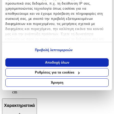
προσωπικά σας δεδομένα, π.χ. τη διεύθυνση IP σας,
Μοκέτα
:
χρησιμοποιώντας τεχνολογία όπως cookies για να
αποθηκεύουμε και να έχουμε πρόσβαση σε πληροφορίες στη
Όχι
συσκευή σας, με σκοπό την προβολή εξατομικευμένων
διαφημίσεων και περιεχομένου, τις μετρήσεις σχετικά με
Σετ
:
διαφημίσεις και περιεχόμενο, την καλύτερη εικόνα του κοινού
Όχι
μας και την ανάπτυξη προϊόντων. Έχετε τη δυνατότητα
επιλογής ως προς το ποιος χρησιμοποιεί τα δεδομένα σας και
Διαστάσεις
για ποιους σκοπούς.
Προβολή λεπτομερειών
Πλάτος
:
Εάν μας επιτρέπετε, θα θέλαμε επίσης:
Να συλλέξουμε πληροφορίες σχετικά με τη γεωγραφική
80
Αποδοχή όλων
σας τοποθεσία, οι οποίες μπορεί να είναι ακριβείς σε
cm
απόσταση μερικών μέτρων
Ρυθμίσεις για τα cookies
Μήκος
:
Να αναγνωρίσουμε τη συσκευή σας σαρώνοντας ενεργά
για συγκεκριμένα χαρακτηριστικά (δακτυλικό αποτύπωμα)
Άρνηση
150
Μάθετε περισσότερα σχετικά με τον τρόπο επεξεργασίας των
προσωπικών σας δεδομένων και καθορίστε τις προτιμήσεις σας
cm
στην
ενότητα “Λεπτομέρειες”
. Μπορείτε να αλλάξετε ή να
ανακαλέσετε τη συγκατάθεσή σας ανά πάσα στιγμή από τη
Χαρακτηριστικά
Δήλωση Cookies.
+