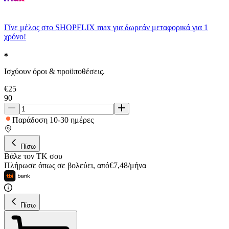
Γίνε μέλος στο SHOPFLIX max για δωρεάν μεταφορικά για 1
χρόνο!
Ισχύουν όροι & προϋποθέσεις.
€
25
90
Παράδοση 10-30 ημέρες
Πίσω
Βάλε τον ΤΚ σου
Πλήρωσε όπως σε βολεύει
,
από
€
7,48
/
μήνα
Πίσω