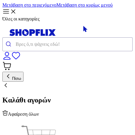
Μετάβαση στο περιεχόμενο
Μετάβαση στο κυρίως μενού
Όλες οι κατηγορίες
Πίσω
Καλάθι αγορών
Αφαίρεση όλων