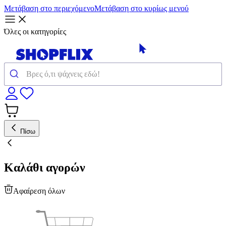
Μετάβαση στο περιεχόμενο
Μετάβαση στο κυρίως μενού
Όλες οι κατηγορίες
Πίσω
Καλάθι αγορών
Αφαίρεση όλων