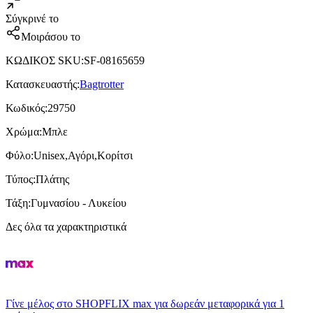
Σύγκρινέ το
Μοιράσου το
ΚΩΔΙΚΟΣ SKU
:
SF-08165659
Κατασκευαστής
:
Bagtrotter
Κωδικός
:
29750
Χρώμα
:
Μπλε
Φύλο
:
Unisex,Αγόρι,Κορίτσι
Τύπος
:
Πλάτης
Τάξη
:
Γυμνασίου - Λυκείου
Δες όλα τα χαρακτηριστικά
Γίνε μέλος στο SHOPFLIX max για δωρεάν μεταφορικά για 1