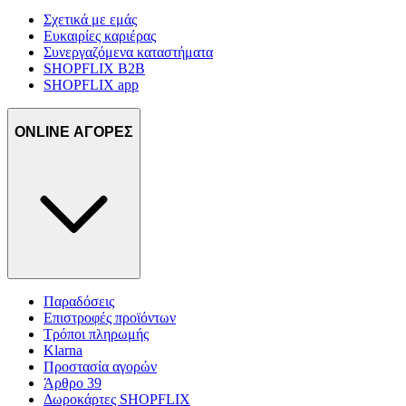
Σχετικά με εμάς
Ευκαιρίες καριέρας
Συνεργαζόμενα καταστήματα
SHOPFLIX B2B
SHOPFLIX app
ONLINE ΑΓΟΡΕΣ
Παραδόσεις
Επιστροφές προϊόντων
Τρόποι πληρωμής
Klarna
Προστασία αγορών
Άρθρο 39
Δωροκάρτες SHOPFLIX