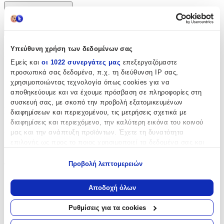
Χαρακτηριστικά
+
Υπεύθυνη χρήση των δεδομένων σας
Χαρακτηριστικά
Εμείς και
οι 1022 συνεργάτες μας
επεξεργαζόμαστε
προσωπικά σας δεδομένα, π.χ. τη διεύθυνση IP σας,
Κατασκευαστής
:
χρησιμοποιώντας τεχνολογία όπως cookies για να
Bagtrotter
αποθηκεύουμε και να έχουμε πρόσβαση σε πληροφορίες στη
συσκευή σας, με σκοπό την προβολή εξατομικευμένων
Βασικά Χαρακτηριστικά
διαφημίσεων και περιεχομένου, τις μετρήσεις σχετικά με
διαφημίσεις και περιεχόμενο, την καλύτερη εικόνα του κοινού
Χρώμα
:
μας και την ανάπτυξη προϊόντων. Έχετε τη δυνατότητα
επιλογής ως προς το ποιος χρησιμοποιεί τα δεδομένα σας και
Μπλε
για ποιους σκοπούς.
Φύλο
:
Προβολή λεπτομερειών
Εάν μας επιτρέπετε, θα θέλαμε επίσης:
Unisex
Να συλλέξουμε πληροφορίες σχετικά με τη γεωγραφική
Αποδοχή όλων
σας τοποθεσία, οι οποίες μπορεί να είναι ακριβείς σε
Αγόρι
απόσταση μερικών μέτρων
Ρυθμίσεις για τα cookies
Να αναγνωρίσουμε τη συσκευή σας σαρώνοντας ενεργά
Κορίτσι
για συγκεκριμένα χαρακτηριστικά (δακτυλικό αποτύπωμα)