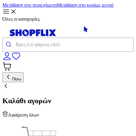
Μετάβαση στο περιεχόμενο
Μετάβαση στο κυρίως μενού
Όλες οι κατηγορίες
Πίσω
Καλάθι αγορών
Αφαίρεση όλων