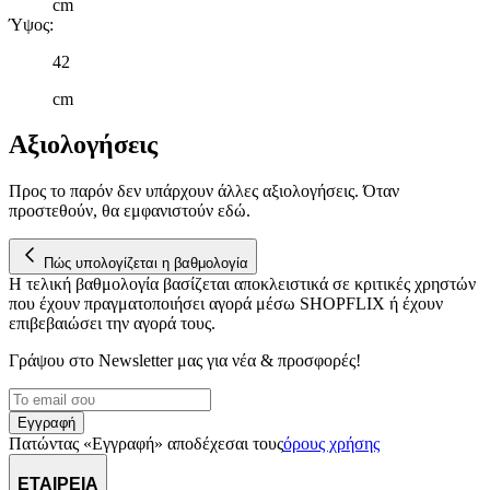
cm
παρέχουμε λειτουργίες μέσων κοινωνικής δικτύωσης και να
Ύψος
:
αναλύουμε την κυκλοφορία μας. Εμείς και οι 1022 συνεργάτες
μας επεξεργαζόμαστε προσωπικά σας δεδομένα, π.χ. τη
42
διεύθυνση IP σας, χρησιμοποιώντας τεχνολογία όπως cookies
cm
για να αποθηκεύουμε και να έχουμε πρόσβαση σε πληροφορίες
στη συσκευή σας, με σκοπό την προβολή εξατομικευμένων
Αξιολογήσεις
διαφημίσεων και περιεχομένου, τις μετρήσεις σχετικά με
διαφημίσεις και περιεχόμενο, την καλύτερη εικόνα του κοινού
μας και την ανάπτυξη προϊόντων. Επίσης, κοινοποιούμε
Προς το παρόν δεν υπάρχουν άλλες αξιολογήσεις. Όταν
πληροφορίες σχετικά με την από μέρους σας χρήση της
προστεθούν, θα εμφανιστούν εδώ.
τοποθεσίας μας στους συνεργάτες μέσων κοινωνικής
δικτύωσης, διαφημίσεων και ανάλυσης.
Πώς υπολογίζεται η βαθμολογία
Η τελική βαθμολογία βασίζεται αποκλειστικά σε κριτικές χρηστών
που έχουν πραγματοποιήσει αγορά μέσω SHOPFLIX ή έχουν
επιβεβαιώσει την αγορά τους.
Γράψου στο Νewsletter μας για νέα & προσφορές!
Εγγραφή
Πατώντας «Εγγραφή» αποδέχεσαι τους
όρους χρήσης
ΕΤΑΙΡΕΙΑ