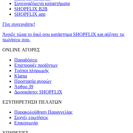
Συνεργαζόμενα καταστήματα
SHOPFLIX B2B
SHOPFLIX app
Γίνε συνεργάτης!
Άνοιξε τώρα το δικό σου κατάστημα SHOPFLIX και αύξησε τις
πωλήσεις σου.
ONLINE ΑΓΟΡΕΣ
Παραδόσεις
Επιστροφές προϊόντων
Τρόποι πληρωμής
Klarna
Προστασία αγορών
Άρθρο 39
Δωροκάρτες SHOPFLIX
ΕΞΥΠΗΡΕΤΗΣΗ ΠΕΛΑΤΩΝ
Παρακολούθηση Παραγγελίας
Συχνές ερωτήσεις
Επικοινωνία
ΥΠΗΡΕΣΙΕΣ