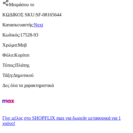
Μοιράσου το
ΚΩΔΙΚΟΣ SKU
:
SF-08165644
Κατασκευαστής
:
Next
Κωδικός
:
17528-93
Χρώμα
:
Μοβ
Φύλο
:
Κορίτσι
Τύπος
:
Πλάτης
Τάξη
:
Δημοτικού
Δες όλα τα χαρακτηριστικά
Γίνε μέλος στο SHOPFLIX max για δωρεάν μεταφορικά για 1
χρόνο!