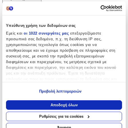
+
Χαρακτηριστικά
Υπεύθυνη χρήση των δεδομένων σας
Κατασκευαστής
:
Εμείς και
οι 1022 συνεργάτες μας
επεξεργαζόμαστε
προσωπικά σας δεδομένα, π.χ. τη διεύθυνση IP σας,
Bagtrotter
χρησιμοποιώντας τεχνολογία όπως cookies για να
αποθηκεύουμε και να έχουμε πρόσβαση σε πληροφορίες στη
Βασικά Χαρακτηριστικά
συσκευή σας, με σκοπό την προβολή εξατομικευμένων
διαφημίσεων και περιεχομένου, τις μετρήσεις σχετικά με
Χρώμα
:
διαφημίσεις και περιεχόμενο, την καλύτερη εικόνα του κοινού
Πολύχρωμο
μας και την ανάπτυξη προϊόντων. Έχετε τη δυνατότητα
επιλογής ως προς το ποιος χρησιμοποιεί τα δεδομένα σας και
Φύλο
:
για ποιους σκοπούς.
Προβολή λεπτομερειών
Αγόρι
Εάν μας επιτρέπετε, θα θέλαμε επίσης:
Τύπος
:
Να συλλέξουμε πληροφορίες σχετικά με τη γεωγραφική
Αποδοχή όλων
σας τοποθεσία, οι οποίες μπορεί να είναι ακριβείς σε
Πλάτης
απόσταση μερικών μέτρων
Ρυθμίσεις για τα cookies
Να αναγνωρίσουμε τη συσκευή σας σαρώνοντας ενεργά
Τάξη
:
για συγκεκριμένα χαρακτηριστικά (δακτυλικό αποτύπωμα)
Άρνηση