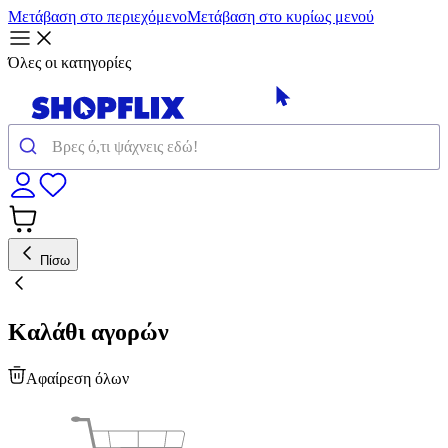
Μετάβαση στο περιεχόμενο
Μετάβαση στο κυρίως μενού
Όλες οι κατηγορίες
Πίσω
Καλάθι αγορών
Αφαίρεση όλων