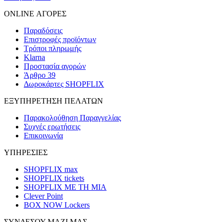
ONLINE ΑΓΟΡΕΣ
Παραδόσεις
Επιστροφές προϊόντων
Τρόποι πληρωμής
Klarna
Προστασία αγορών
Άρθρο 39
Δωροκάρτες SHOPFLIX
ΕΞΥΠΗΡΕΤΗΣΗ ΠΕΛΑΤΩΝ
Παρακολούθηση Παραγγελίας
Συχνές ερωτήσεις
Επικοινωνία
ΥΠΗΡΕΣΙΕΣ
SHOPFLIX max
SHOPFLIX tickets
SHOPFLIX ΜΕ ΤΗ ΜΙΑ
Clever Point
BOX NOW Lockers
ΣΥΝΔΕΣΟΥ ΜΑΖΙ ΜΑΣ