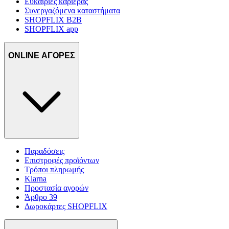
Ευκαιρίες καριέρας
Συνεργαζόμενα καταστήματα
SHOPFLIX B2B
SHOPFLIX app
ONLINE ΑΓΟΡΕΣ
Παραδόσεις
Επιστροφές προϊόντων
Τρόποι πληρωμής
Klarna
Προστασία αγορών
Άρθρο 39
Δωροκάρτες SHOPFLIX