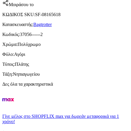
Μοιράσου το
ΚΩΔΙΚΟΣ SKU
:
SF-08165618
Κατασκευαστής
:
Bagtrotter
Κωδικός
:
37056------2
Χρώμα
:
Πολύχρωμο
Φύλο
:
Αγόρι
Τύπος
:
Πλάτης
Τάξη
:
Νηπιαγωγείου
Δες όλα τα χαρακτηριστικά
Γίνε μέλος στο SHOPFLIX max για δωρεάν μεταφορικά για 1
χρόνο!