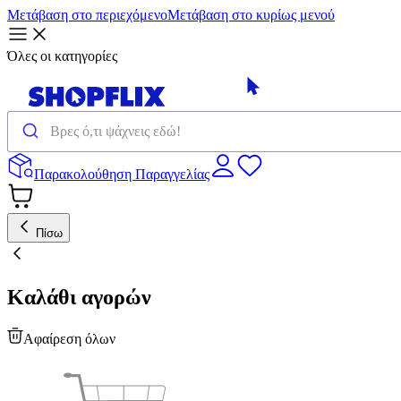
Μετάβαση στο περιεχόμενο
Μετάβαση στο κυρίως μενού
Όλες οι κατηγορίες
Παρακολούθηση Παραγγελίας
Πίσω
Καλάθι αγορών
Αφαίρεση όλων