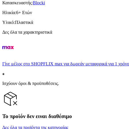
Κατασκευαστής
:
Blocki
Ηλικία
:
6+ Ετών
Υλικό
:
Πλαστικά
Δες όλα τα χαρακτηριστικά
Γίνε μέλος στο SHOPFLIX max για δωρεάν μεταφορικά για 1 χρόνο
Ισχύουν όροι & προϋποθέσεις.
Το προϊόν δεν ειναι διαθέσιμο
Δες όλα τα προϊόντα της κατηγορίας