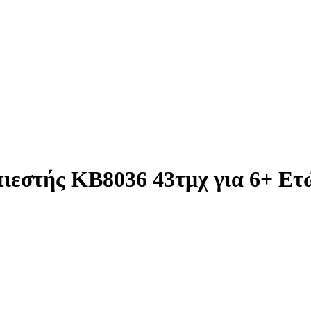
πιεστής KB8036 43τμχ για 6+ Ετ