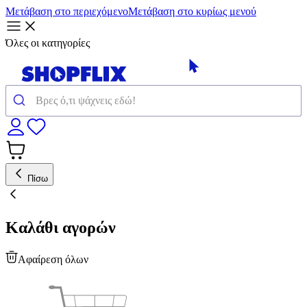
Μετάβαση στο περιεχόμενο
Μετάβαση στο κυρίως μενού
Όλες οι κατηγορίες
Πίσω
Καλάθι αγορών
Αφαίρεση όλων