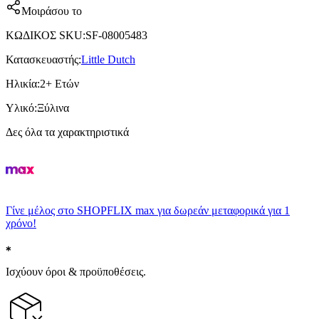
Μοιράσου το
ΚΩΔΙΚΟΣ SKU
:
SF-08005483
Κατασκευαστής
:
Little Dutch
Ηλικία
:
2+ Ετών
Υλικό
:
Ξύλινα
Δες όλα τα χαρακτηριστικά
Γίνε μέλος στο SHOPFLIX max για δωρεάν μεταφορικά για 1
χρόνο!
Ισχύουν όροι & προϋποθέσεις.