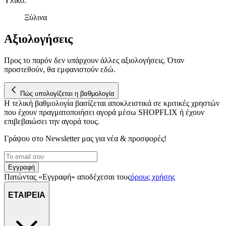
Υλικό
:
αναλύουμε την κυκλοφορία μας. Εμείς και οι 1022 συνεργάτες
μας επεξεργαζόμαστε προσωπικά σας δεδομένα, π.χ. τη
Ξύλινα
διεύθυνση IP σας, χρησιμοποιώντας τεχνολογία όπως cookies
Αξιολογήσεις
για να αποθηκεύουμε και να έχουμε πρόσβαση σε πληροφορίες
στη συσκευή σας, με σκοπό την προβολή εξατομικευμένων
διαφημίσεων και περιεχομένου, τις μετρήσεις σχετικά με
Προς το παρόν δεν υπάρχουν άλλες αξιολογήσεις. Όταν
διαφημίσεις και περιεχόμενο, την καλύτερη εικόνα του κοινού
προστεθούν, θα εμφανιστούν εδώ.
μας και την ανάπτυξη προϊόντων. Επίσης, κοινοποιούμε
πληροφορίες σχετικά με την από μέρους σας χρήση της
Πώς υπολογίζεται η βαθμολογία
τοποθεσίας μας στους συνεργάτες μέσων κοινωνικής
Η τελική βαθμολογία βασίζεται αποκλειστικά σε κριτικές χρηστών
δικτύωσης, διαφημίσεων και ανάλυσης.
που έχουν πραγματοποιήσει αγορά μέσω SHOPFLIX ή έχουν
επιβεβαιώσει την αγορά τους.
Γράψου στο Νewsletter μας για νέα & προσφορές!
Εγγραφή
Πατώντας «Εγγραφή» αποδέχεσαι τους
όρους χρήσης
ΕΤΑΙΡΕΙΑ