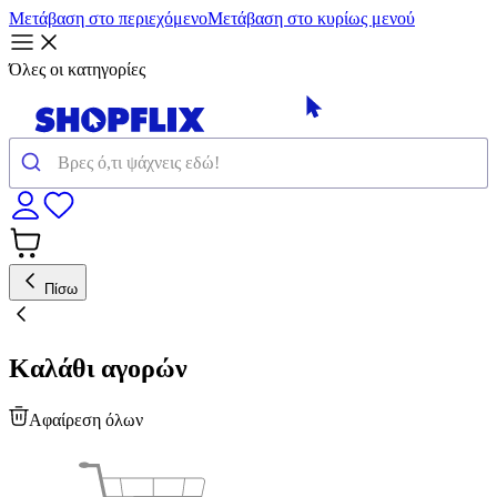
Μετάβαση στο περιεχόμενο
Μετάβαση στο κυρίως μενού
Όλες οι κατηγορίες
Πίσω
Καλάθι αγορών
Αφαίρεση όλων