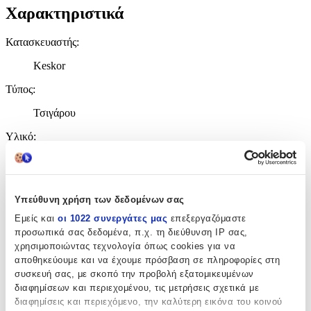
Χαρακτηριστικά
Κατασκευαστής
:
Keskor
Τύπος
:
Τσιγάρου
Υλικό
:
Γυαλί
Χρώμα
:
Υπεύθυνη χρήση των δεδομένων σας
Διάφανο
Εμείς και
οι 1022 συνεργάτες μας
επεξεργαζόμαστε
Τεμάχια
:
προσωπικά σας δεδομένα, π.χ. τη διεύθυνση IP σας,
χρησιμοποιώντας τεχνολογία όπως cookies για να
1
αποθηκεύουμε και να έχουμε πρόσβαση σε πληροφορίες στη
συσκευή σας, με σκοπό την προβολή εξατομικευμένων
Αξιολογήσεις
διαφημίσεων και περιεχομένου, τις μετρήσεις σχετικά με
διαφημίσεις και περιεχόμενο, την καλύτερη εικόνα του κοινού