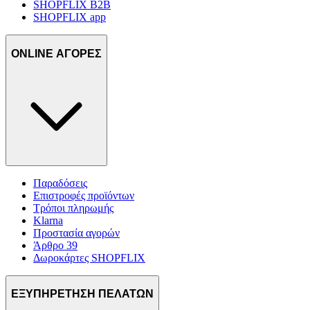
για να αποθηκεύουμε και να έχουμε πρόσβαση σε πληροφορίες
SHOPFLIX B2B
SHOPFLIX app
στη συσκευή σας, με σκοπό την προβολή εξατομικευμένων
διαφημίσεων και περιεχομένου, τις μετρήσεις σχετικά με
διαφημίσεις και περιεχόμενο, την καλύτερη εικόνα του κοινού
ONLINE ΑΓΟΡΕΣ
μας και την ανάπτυξη προϊόντων. Επίσης, κοινοποιούμε
πληροφορίες σχετικά με την από μέρους σας χρήση της
τοποθεσίας μας στους συνεργάτες μέσων κοινωνικής
δικτύωσης, διαφημίσεων και ανάλυσης.
Παραδόσεις
Επιστροφές προϊόντων
Τρόποι πληρωμής
Klarna
Προστασία αγορών
Άρθρο 39
Δωροκάρτες SHOPFLIX
ΕΞΥΠΗΡΕΤΗΣΗ ΠΕΛΑΤΩΝ