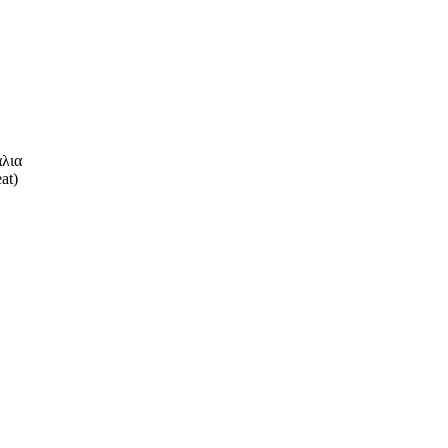
άλια
at)