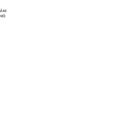
άλια
at)