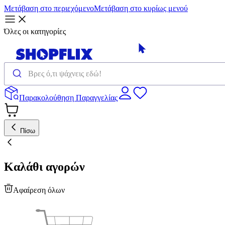
Μετάβαση στο περιεχόμενο
Μετάβαση στο κυρίως μενού
Όλες οι κατηγορίες
Παρακολούθηση Παραγγελίας
Πίσω
Καλάθι αγορών
Αφαίρεση όλων