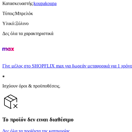
Κατασκευαστής
:
koupakoupa
Τύπος
:
Μπρελόκ
Υλικό
:
Ξύλινο
Δες όλα τα χαρακτηριστικά
Γίνε μέλος στο SHOPFLIX max για δωρεάν μεταφορικά για 1 χρόνο
Ισχύουν όροι & προϋποθέσεις.
Το προϊόν δεν ειναι διαθέσιμο
Δες όλα τα προϊόντα της κατηγορίας