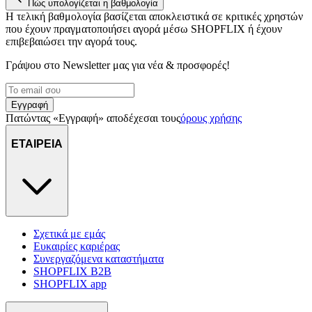
Πώς υπολογίζεται η βαθμολογία
Η τελική βαθμολογία βασίζεται αποκλειστικά σε κριτικές χρηστών
που έχουν πραγματοποιήσει αγορά μέσω SHOPFLIX ή έχουν
επιβεβαιώσει την αγορά τους.
Γράψου στο Νewsletter μας για νέα & προσφορές!
Εγγραφή
Πατώντας «Εγγραφή» αποδέχεσαι τους
όρους χρήσης
ΕΤΑΙΡΕΙΑ
Σχετικά με εμάς
Ευκαιρίες καριέρας
Συνεργαζόμενα καταστήματα
SHOPFLIX B2B
SHOPFLIX app