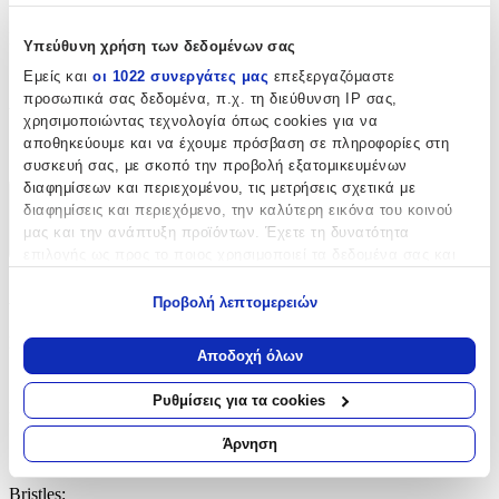
Όχι
Κύβοι
:
Υπεύθυνη χρήση των δεδομένων σας
Όχι
Εμείς και
οι 1022 συνεργάτες μας
επεξεργαζόμαστε
προσωπικά σας δεδομένα, π.χ. τη διεύθυνση IP σας,
Υλικό
:
χρησιμοποιώντας τεχνολογία όπως cookies για να
αποθηκεύουμε και να έχουμε πρόσβαση σε πληροφορίες στη
Πλαστικά
συσκευή σας, με σκοπό την προβολή εξατομικευμένων
διαφημίσεων και περιεχομένου, τις μετρήσεις σχετικά με
διαφημίσεις και περιεχόμενο, την καλύτερη εικόνα του κοινού
Χαρακτηριστικά
μας και την ανάπτυξη προϊόντων. Έχετε τη δυνατότητα
+
επιλογής ως προς το ποιος χρησιμοποιεί τα δεδομένα σας και
για ποιους σκοπούς.
Χαρακτηριστικά
Προβολή λεπτομερειών
Εάν μας επιτρέπετε, θα θέλαμε επίσης:
Κατασκευαστής
:
Να συλλέξουμε πληροφορίες σχετικά με τη γεωγραφική
Αποδοχή όλων
σας τοποθεσία, οι οποίες μπορεί να είναι ακριβείς σε
Banbao
απόσταση μερικών μέτρων
Ρυθμίσεις για τα cookies
Να αναγνωρίσουμε τη συσκευή σας σαρώνοντας ενεργά
Ηλικία
:
για συγκεκριμένα χαρακτηριστικά (δακτυλικό αποτύπωμα)
Άρνηση
4+ Ετών
Μάθετε περισσότερα σχετικά με τον τρόπο επεξεργασίας των
προσωπικών σας δεδομένων και καθορίστε τις προτιμήσεις σας
Bristles
: