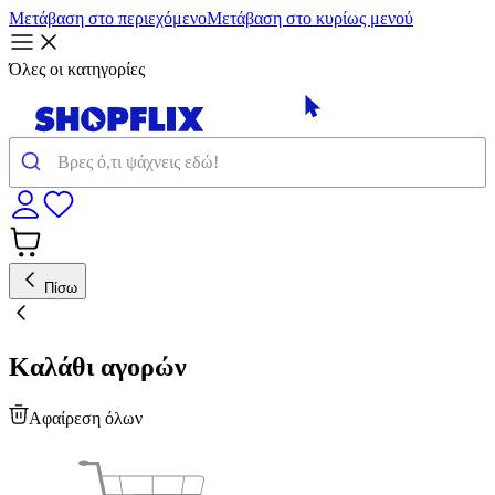
Μετάβαση στο περιεχόμενο
Μετάβαση στο κυρίως μενού
Όλες οι κατηγορίες
Πίσω
Καλάθι αγορών
Αφαίρεση όλων