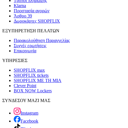
Τρόποι πληρωμής
Klarna
Προστασία αγορών
Άρθρο 39
Δωροκάρτες SHOPFLIX
ΕΞΥΠΗΡΕΤΗΣΗ ΠΕΛΑΤΩΝ
Παρακολούθηση Παραγγελίας
Συχνές ερωτήσεις
Επικοινωνία
ΥΠΗΡΕΣΙΕΣ
SHOPFLIX max
SHOPFLIX tickets
SHOPFLIX ΜΕ ΤΗ ΜΙΑ
Clever Point
BOX NOW Lockers
ΣΥΝΔΕΣΟΥ ΜΑΖΙ ΜΑΣ
Instagram
Facebook