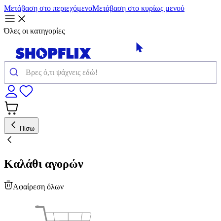
Μετάβαση στο περιεχόμενο
Μετάβαση στο κυρίως μενού
Όλες οι κατηγορίες
Πίσω
Καλάθι αγορών
Αφαίρεση όλων