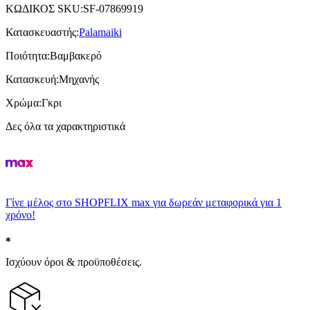
ΚΩΔΙΚΟΣ SKU
:
SF-07869919
Κατασκευαστής
:
Palamaiki
Ποιότητα
:
Βαμβακερό
Κατασκευή
:
Μηχανής
Χρώμα
:
Γκρι
Δες όλα τα χαρακτηριστικά
Γίνε μέλος στο SHOPFLIX max για δωρεάν μεταφορικά για 1
χρόνο!
Ισχύουν όροι & προϋποθέσεις.