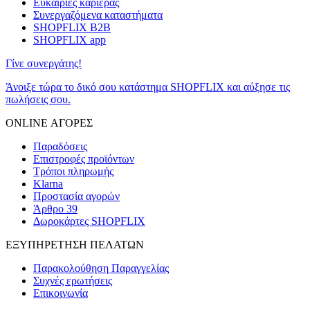
Ευκαιρίες καριέρας
Συνεργαζόμενα καταστήματα
SHOPFLIX B2B
SHOPFLIX app
Γίνε συνεργάτης!
Άνοιξε τώρα το δικό σου κατάστημα SHOPFLIX και αύξησε τις
πωλήσεις σου.
ONLINE ΑΓΟΡΕΣ
Παραδόσεις
Επιστροφές προϊόντων
Τρόποι πληρωμής
Klarna
Προστασία αγορών
Άρθρο 39
Δωροκάρτες SHOPFLIX
ΕΞΥΠΗΡΕΤΗΣΗ ΠΕΛΑΤΩΝ
Παρακολούθηση Παραγγελίας
Συχνές ερωτήσεις
Επικοινωνία