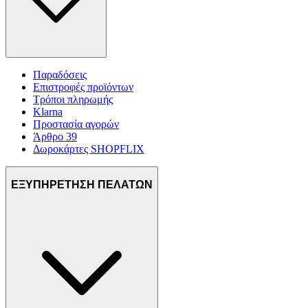
Παραδόσεις
Επιστροφές προϊόντων
Τρόποι πληρωμής
Klarna
Προστασία αγορών
Άρθρο 39
Δωροκάρτες SHOPFLIX
ΕΞΥΠΗΡΕΤΗΣΗ ΠΕΛΑΤΩΝ