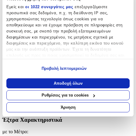
Εμείς και
οι 1022 συνεργάτες μας
επεξεργαζόμαστε
Χαρακτηριστικά
προσωπικά σας δεδομένα, π.χ. τη διεύθυνση IP σας,
χρησιμοποιώντας τεχνολογία όπως cookies για να
Κατασκευαστής
:
αποθηκεύουμε και να έχουμε πρόσβαση σε πληροφορίες στη
συσκευή σας, με σκοπό την προβολή εξατομικευμένων
Greenwich Polo Club
διαφημίσεων και περιεχομένου, τις μετρήσεις σχετικά με
διαφημίσεις και περιεχόμενο, την καλύτερη εικόνα του κοινού
Βασικά Χαρακτηριστικά
μας και την ανάπτυξη προϊόντων. Έχετε τη δυνατότητα
επιλογής ως προς το ποιος χρησιμοποιεί τα δεδομένα σας και
Ποιότητα
:
για ποιους σκοπούς.
Συνθετικό
Προβολή λεπτομερειών
Εάν μας επιτρέπετε, θα θέλαμε επίσης:
Κατασκευή
:
Να συλλέξουμε πληροφορίες σχετικά με τη γεωγραφική
Αποδοχή όλων
σας τοποθεσία, οι οποίες μπορεί να είναι ακριβείς σε
Μηχανής
απόσταση μερικών μέτρων
Ρυθμίσεις για τα cookies
Χρώμα
:
Να αναγνωρίσουμε τη συσκευή σας σαρώνοντας ενεργά
για συγκεκριμένα χαρακτηριστικά (δακτυλικό αποτύπωμα)
Άρνηση
Γαλάζιο
Μάθετε περισσότερα σχετικά με τον τρόπο επεξεργασίας των
προσωπικών σας δεδομένων και καθορίστε τις προτιμήσεις σας
Έξτρα Χαρακτηριστικά
στην
ενότητα “Λεπτομέρειες”
. Μπορείτε να αλλάξετε ή να
ανακαλέσετε τη συγκατάθεσή σας ανά πάσα στιγμή από τη
με το Μέτρο
: