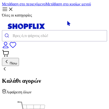
Μετάβαση στο περιεχόμενο
Μετάβαση στο κυρίως μενού
Όλες οι κατηγορίες
Πίσω
Καλάθι αγορών
Αφαίρεση όλων