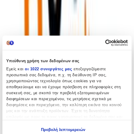
Περιγραφή
Αυτοκόλλητα αστεράκια που φωτίζουν στο σκοτάδι.
Χαρακτηριστικά
Κατασκευαστής
:
OEM
Υπεύθυνη χρήση των δεδομένων σας
Βασικά Χαρακτηριστικά
Εμείς και
οι 1022 συνεργάτες μας
επεξεργαζόμαστε
προσωπικά σας δεδομένα, π.χ. τη διεύθυνση IP σας,
Σχέδιο
:
χρησιμοποιώντας τεχνολογία όπως cookies για να
αποθηκεύουμε και να έχουμε πρόσβαση σε πληροφορίες στη
Αστέρια
συσκευή σας, με σκοπό την προβολή εξατομικευμένων
διαφημίσεων και περιεχομένου, τις μετρήσεις σχετικά με
Είδος
:
διαφημίσεις και περιεχόμενο, την καλύτερη εικόνα του κοινού
Τοίχου
μας και την ανάπτυξη προϊόντων. Έχετε τη δυνατότητα
επιλογής ως προς το ποιος χρησιμοποιεί τα δεδομένα σας και
Έξτρα Χαρακτηριστικά
για ποιους σκοπούς.
Προβολή λεπτομερειών
Αφρώδες
: