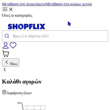
Μετάβαση στο περιεχόμενο
Μετάβαση στο κυρίως μενού
Όλες οι κατηγορίες
Πίσω
Καλάθι αγορών
Αφαίρεση όλων