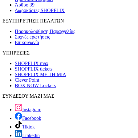
Άρθρο 39
Δωροκάρτες SHOPFLIX
ΕΞΥΠΗΡΕΤΗΣΗ ΠΕΛΑΤΩΝ
Παρακολούθηση Παραγγελίας
Συχνές ερωτήσεις
Επικοινωνία
ΥΠΗΡΕΣΙΕΣ
SHOPFLIX max
SHOPFLIX tickets
SHOPFLIX ΜΕ ΤΗ ΜΙΑ
Clever Point
BOX NOW Lockers
ΣΥΝΔΕΣΟΥ ΜΑΖΙ ΜΑΣ
Instagram
Facebook
Tiktok
Linkedin