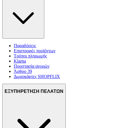
Παραδόσεις
Επιστροφές προϊόντων
Τρόποι πληρωμής
Klarna
Προστασία αγορών
Άρθρο 39
Δωροκάρτες SHOPFLIX
ΕΞΥΠΗΡΕΤΗΣΗ ΠΕΛΑΤΩΝ