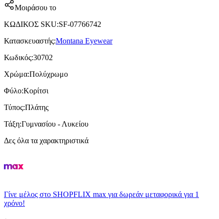
Μοιράσου το
ΚΩΔΙΚΟΣ SKU
:
SF-07766742
Κατασκευαστής
:
Montana Eyewear
Κωδικός
:
30702
Χρώμα
:
Πολύχρωμο
Φύλο
:
Κορίτσι
Τύπος
:
Πλάτης
Τάξη
:
Γυμνασίου - Λυκείου
Δες όλα τα χαρακτηριστικά
Γίνε μέλος στο SHOPFLIX max για δωρεάν μεταφορικά για 1
χρόνο!