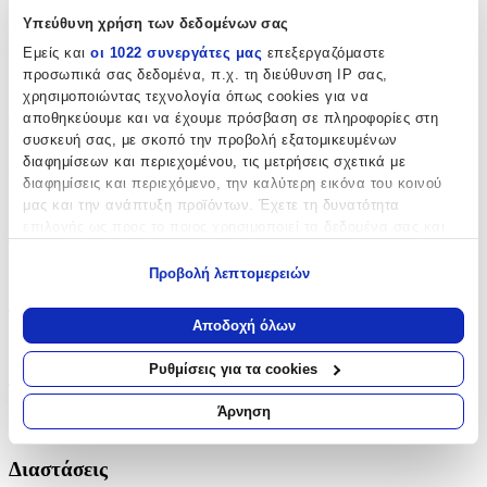
Χαρακτηριστικά
Υπεύθυνη χρήση των δεδομένων σας
Κατασκευαστής
:
Εμείς και
οι 1022 συνεργάτες μας
επεξεργαζόμαστε
προσωπικά σας δεδομένα, π.χ. τη διεύθυνση IP σας,
Montana Eyewear
χρησιμοποιώντας τεχνολογία όπως cookies για να
αποθηκεύουμε και να έχουμε πρόσβαση σε πληροφορίες στη
Βασικά Χαρακτηριστικά
συσκευή σας, με σκοπό την προβολή εξατομικευμένων
διαφημίσεων και περιεχομένου, τις μετρήσεις σχετικά με
Χρώμα
:
διαφημίσεις και περιεχόμενο, την καλύτερη εικόνα του κοινού
Πολύχρωμο
μας και την ανάπτυξη προϊόντων. Έχετε τη δυνατότητα
επιλογής ως προς το ποιος χρησιμοποιεί τα δεδομένα σας και
Φύλο
:
για ποιους σκοπούς.
Προβολή λεπτομερειών
Κορίτσι
Εάν μας επιτρέπετε, θα θέλαμε επίσης:
Τύπος
:
Να συλλέξουμε πληροφορίες σχετικά με τη γεωγραφική
Αποδοχή όλων
σας τοποθεσία, οι οποίες μπορεί να είναι ακριβείς σε
Πλάτης
απόσταση μερικών μέτρων
Ρυθμίσεις για τα cookies
Να αναγνωρίσουμε τη συσκευή σας σαρώνοντας ενεργά
Τάξη
:
για συγκεκριμένα χαρακτηριστικά (δακτυλικό αποτύπωμα)
Άρνηση
Γυμνασίου - Λυκείου
Μάθετε περισσότερα σχετικά με τον τρόπο επεξεργασίας των
προσωπικών σας δεδομένων και καθορίστε τις προτιμήσεις σας
Διαστάσεις
στην
ενότητα “Λεπτομέρειες”
. Μπορείτε να αλλάξετε ή να