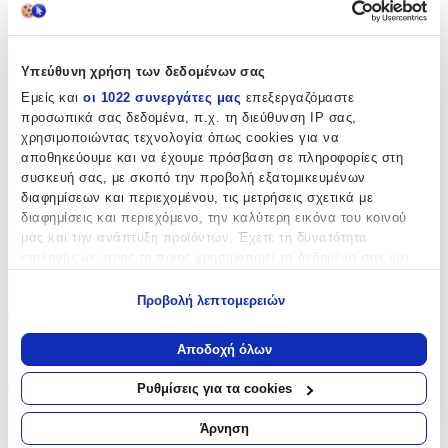
Χαρακτηριστικά
Υπεύθυνη χρήση των δεδομένων σας
Κατασκευαστής
:
Εμείς και
οι 1022 συνεργάτες μας
επεξεργαζόμαστε
OEM
προσωπικά σας δεδομένα, π.χ. τη διεύθυνση IP σας,
χρησιμοποιώντας τεχνολογία όπως cookies για να
Βασικά Χαρακτηριστικά
αποθηκεύουμε και να έχουμε πρόσβαση σε πληροφορίες στη
συσκευή σας, με σκοπό την προβολή εξατομικευμένων
Χρώμα
:
διαφημίσεων και περιεχομένου, τις μετρήσεις σχετικά με
διαφημίσεις και περιεχόμενο, την καλύτερη εικόνα του κοινού
Ροζ
μας και την ανάπτυξη προϊόντων. Έχετε τη δυνατότητα
Φύλο
:
επιλογής ως προς το ποιος χρησιμοποιεί τα δεδομένα σας και
για ποιους σκοπούς.
Κορίτσι
Προβολή λεπτομερειών
Εάν μας επιτρέπετε, θα θέλαμε επίσης:
Τύπος
:
Να συλλέξουμε πληροφορίες σχετικά με τη γεωγραφική
Αποδοχή όλων
Πλάτης
σας τοποθεσία, οι οποίες μπορεί να είναι ακριβείς σε
απόσταση μερικών μέτρων
Ρυθμίσεις για τα cookies
Τάξη
:
Να αναγνωρίσουμε τη συσκευή σας σαρώνοντας ενεργά
για συγκεκριμένα χαρακτηριστικά (δακτυλικό αποτύπωμα)
Νηπιαγωγείου
Άρνηση
Μάθετε περισσότερα σχετικά με τον τρόπο επεξεργασίας των