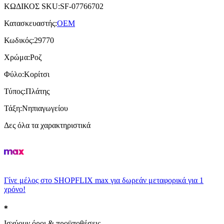
ΚΩΔΙΚΟΣ SKU
:
SF-07766702
Κατασκευαστής
:
OEM
Κωδικός
:
29770
Χρώμα
:
Ροζ
Φύλο
:
Κορίτσι
Τύπος
:
Πλάτης
Τάξη
:
Νηπιαγωγείου
Δες όλα τα χαρακτηριστικά
Γίνε μέλος στο SHOPFLIX max για δωρεάν μεταφορικά για 1
χρόνο!
Ισχύουν όροι & προϋποθέσεις.