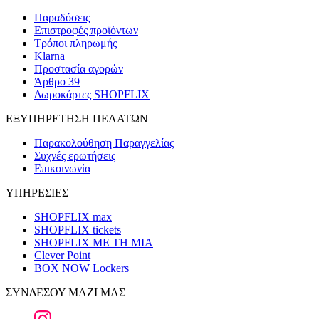
Παραδόσεις
Επιστροφές προϊόντων
Τρόποι πληρωμής
Klarna
Προστασία αγορών
Άρθρο 39
Δωροκάρτες SHOPFLIX
ΕΞΥΠΗΡΕΤΗΣΗ ΠΕΛΑΤΩΝ
Παρακολούθηση Παραγγελίας
Συχνές ερωτήσεις
Επικοινωνία
ΥΠΗΡΕΣΙΕΣ
SHOPFLIX max
SHOPFLIX tickets
SHOPFLIX ΜΕ ΤΗ ΜΙΑ
Clever Point
BOX NOW Lockers
ΣΥΝΔΕΣΟΥ ΜΑΖΙ ΜΑΣ