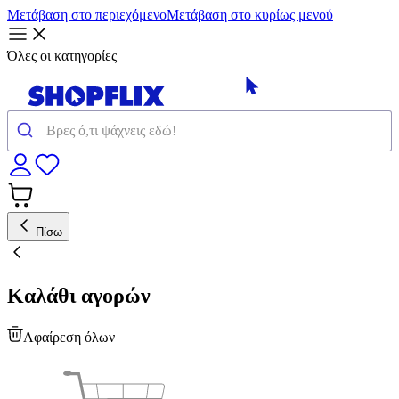
Μετάβαση στο περιεχόμενο
Μετάβαση στο κυρίως μενού
Όλες οι κατηγορίες
Πίσω
Καλάθι αγορών
Αφαίρεση όλων