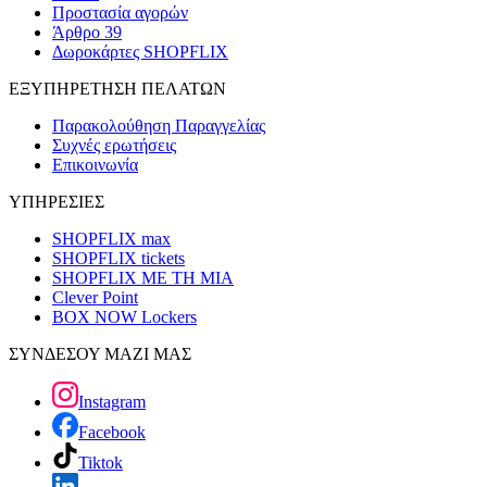
Προστασία αγορών
Άρθρο 39
Δωροκάρτες SHOPFLIX
ΕΞΥΠΗΡΕΤΗΣΗ ΠΕΛΑΤΩΝ
Παρακολούθηση Παραγγελίας
Συχνές ερωτήσεις
Επικοινωνία
ΥΠΗΡΕΣΙΕΣ
SHOPFLIX max
SHOPFLIX tickets
SHOPFLIX ΜΕ ΤΗ ΜΙΑ
Clever Point
BOX NOW Lockers
ΣΥΝΔΕΣΟΥ ΜΑΖΙ ΜΑΣ
Instagram
Facebook
Tiktok