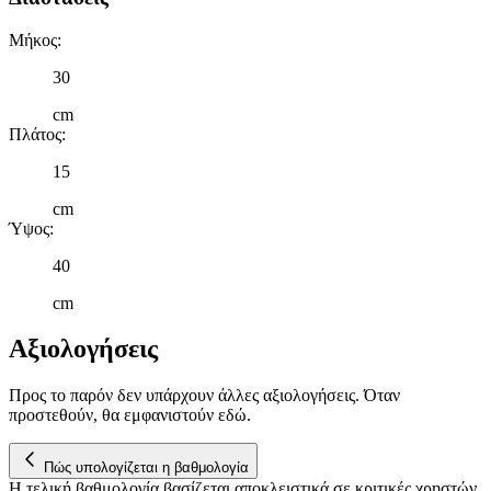
διαφημίσεων και περιεχομένου, τις μετρήσεις σχετικά με
διαφημίσεις και περιεχόμενο, την καλύτερη εικόνα του κοινού
Μήκος
:
μας και την ανάπτυξη προϊόντων. Επίσης, κοινοποιούμε
30
πληροφορίες σχετικά με την από μέρους σας χρήση της
τοποθεσίας μας στους συνεργάτες μέσων κοινωνικής
cm
δικτύωσης, διαφημίσεων και ανάλυσης.
Πλάτος
:
15
cm
Ύψος
:
40
cm
Αξιολογήσεις
Προς το παρόν δεν υπάρχουν άλλες αξιολογήσεις. Όταν
προστεθούν, θα εμφανιστούν εδώ.
Πώς υπολογίζεται η βαθμολογία
Η τελική βαθμολογία βασίζεται αποκλειστικά σε κριτικές χρηστών