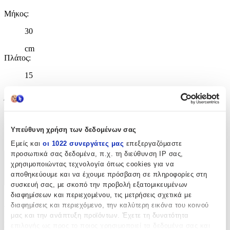
Μήκος
:
30
cm
Πλάτος
:
15
cm
Ύψος
:
40
Υπεύθυνη χρήση των δεδομένων σας
cm
Εμείς και
οι 1022 συνεργάτες μας
επεξεργαζόμαστε
προσωπικά σας δεδομένα, π.χ. τη διεύθυνση IP σας,
Χαρακτηριστικά
χρησιμοποιώντας τεχνολογία όπως cookies για να
αποθηκεύουμε και να έχουμε πρόσβαση σε πληροφορίες στη
+
συσκευή σας, με σκοπό την προβολή εξατομικευμένων
διαφημίσεων και περιεχομένου, τις μετρήσεις σχετικά με
Χαρακτηριστικά
διαφημίσεις και περιεχόμενο, την καλύτερη εικόνα του κοινού
μας και την ανάπτυξη προϊόντων. Έχετε τη δυνατότητα
Κατασκευαστής
:
επιλογής ως προς το ποιος χρησιμοποιεί τα δεδομένα σας και