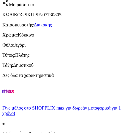
Μοιράσου το
ΚΩΔΙΚΟΣ SKU
:
SF-07730805
Κατασκευαστής
:
Διακάκης
Χρώμα
:
Κόκκινο
Φύλο
:
Αγόρι
Τύπος
:
Πλάτης
Τάξη
:
Δημοτικού
Δες όλα τα χαρακτηριστικά
Γίνε μέλος στο SHOPFLIX max για δωρεάν μεταφορικά για 1
χρόνο!