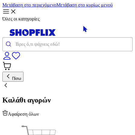
Μετάβαση στο περιεχόμενο
Μετάβαση στο κυρίως μενού
Όλες οι κατηγορίες
Πίσω
Καλάθι αγορών
Αφαίρεση όλων