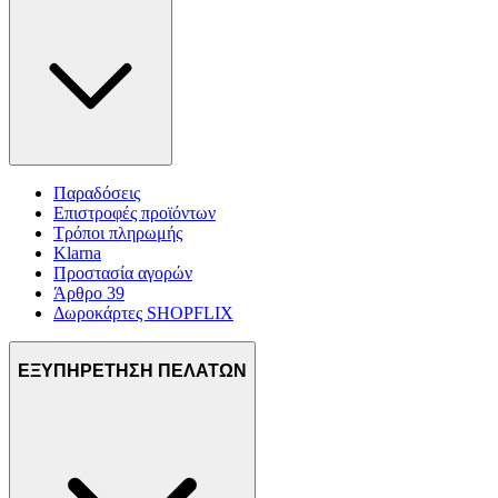
Παραδόσεις
Επιστροφές προϊόντων
Τρόποι πληρωμής
Klarna
Προστασία αγορών
Άρθρο 39
Δωροκάρτες SHOPFLIX
ΕΞΥΠΗΡΕΤΗΣΗ ΠΕΛΑΤΩΝ