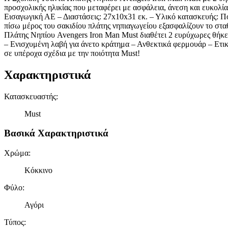
προσχολικής ηλικίας που μεταφέρει με ασφάλεια, άνεση και ευκολία
Εισαγωγική ΑΕ – Διαστάσεις: 27x10x31 εκ. – Υλικό κατασκευής: Π
πίσω μέρος του σακιδίου πλάτης νηπιαγωγείου εξασφαλίζουν το στ
Πλάτης Νηπίου Avengers Iron Man Must διαθέτει 2 ευρύχωρες θήκες γ
– Ενισχυμένη λαβή για άνετο κράτημα – Ανθεκτικά φερμουάρ – Ετι
σε υπέροχα σχέδια με την ποιότητα Must!
Χαρακτηριστικά
Κατασκευαστής
:
Must
Βασικά Χαρακτηριστικά
Χρώμα
:
Κόκκινο
Φύλο
:
Αγόρι
Τύπος
: