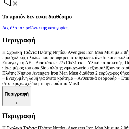
Το προϊόν δεν ειναι διαθέσιμο
Δες όλα τα προϊόντα της κατηγορίας
Περιγραφή
Η Σχολική Τσάντα Πλάτης Νηπίου Avengers Iron Man Must με 2 θήκ
προσχολικής ηλικίας που μεταφέρει με ασφάλεια, άνεση και ευκολία
Εισαγωγική ΑΕ – Διαστάσεις: 27x10x31 εκ. – Υλικό κατασκευής: Π
πίσω μέρος του σακιδίου πλάτης νηπιαγωγείου εξασφαλίζουν το στ
Πλάτης Νηπίου Avengers Iron Man Must διαθέτει 2 ευρύχωρες θήκες γ
– Ενισχυμένη λαβή για άνετο κράτημα – Ανθεκτικά φερμουάρ – Ετι
σε υπέροχα σχέδια με την ποιότητα Must!
Περιγραφή
+
Περιγραφή
Η Σχολική Τσάντα Πλάτης Νηπίου Avengers Iron Man Must με 2 θήκ