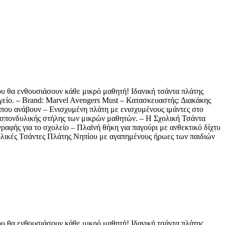
υ θα ενθουσιάσουν κάθε μικρό μαθητή! Ιδανική τσάντα πλάτης
ωγείο. – Brand: Marvel Avengers Must – Κατασκευαστής: Διακάκης
που ανάβουν – Ενισχυμένη πλάτη με ενισχυμένους ιμάντες στο
ς σπονδυλικής στήλης των μικρών μαθητών. – H Σχολική Τσάντα
γραφής για το σχολείο – Πλαϊνή θήκη για παγούρι με ανθεκτικό δίχτυ
ολικές Τσάντες Πλάτης Νηπίου με αγαπημένους ήρωες των παιδιών
υ θα ενθουσιάσουν κάθε μικρό μαθητή! Ιδανική τσάντα πλάτης