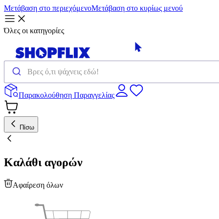
Μετάβαση στο περιεχόμενο
Μετάβαση στο κυρίως μενού
Όλες οι κατηγορίες
Παρακολούθηση Παραγγελίας
Πίσω
Καλάθι αγορών
Αφαίρεση όλων