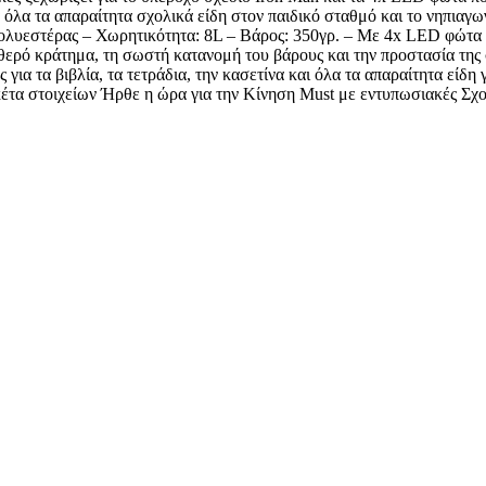
 όλα τα απαραίτητα σχολικά είδη στον παιδικό σταθμό και το νηπιαγ
ολυεστέρας – Χωρητικότητα: 8L – Βάρος: 350γρ. – Με 4x LED φώτα 
αθερό κράτημα, τη σωστή κατανομή του βάρους και την προστασία τη
ια τα βιβλία, τα τετράδια, την κασετίνα και όλα τα απαραίτητα είδη 
κέτα στοιχείων Ήρθε η ώρα για την Κίνηση Must με εντυπωσιακές Σχ