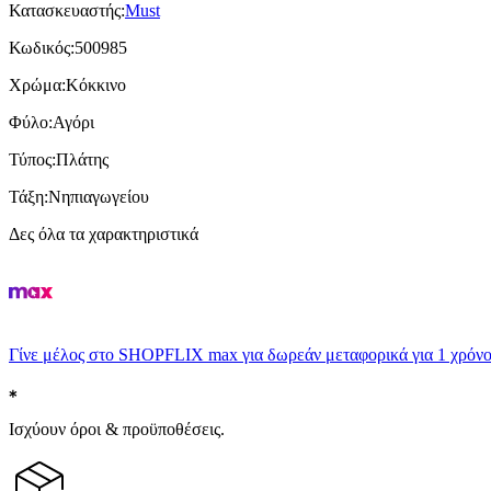
Κατασκευαστής
:
Must
Κωδικός
:
500985
Χρώμα
:
Κόκκινο
Φύλο
:
Αγόρι
Τύπος
:
Πλάτης
Τάξη
:
Νηπιαγωγείου
Δες όλα τα χαρακτηριστικά
Γίνε μέλος στο SHOPFLIX max για δωρεάν μεταφορικά για 1 χρόνο
Ισχύουν όροι & προϋποθέσεις.