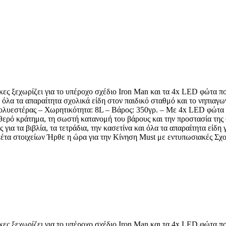
ες ξεχωρίζει για το υπέροχο σχέδιο Iron Man και τα 4x LED φώτα πο
 όλα τα απαραίτητα σχολικά είδη στον παιδικό σταθμό και το νηπιαγ
ολυεστέρας – Χωρητικότητα: 8L – Βάρος: 350γρ. – Με 4x LED φώτα 
αθερό κράτημα, τη σωστή κατανομή του βάρους και την προστασία τη
ια τα βιβλία, τα τετράδια, την κασετίνα και όλα τα απαραίτητα είδη 
κέτα στοιχείων Ήρθε η ώρα για την Κίνηση Must με εντυπωσιακές Σχ
ες ξεχωρίζει για το υπέροχο σχέδιο Iron Man και τα 4x LED φώτα πο