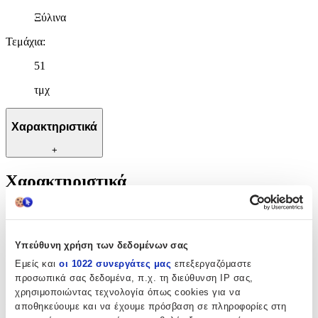
Ξύλινα
Τεμάχια
:
51
τμχ
Χαρακτηριστικά
+
Χαρακτηριστικά
Κατασκευαστής
:
Trefl
Υπεύθυνη χρήση των δεδομένων σας
Ηλικία
:
Εμείς και
οι 1022 συνεργάτες μας
επεξεργαζόμαστε
προσωπικά σας δεδομένα, π.χ. τη διεύθυνση IP σας,
3+ Ετών
χρησιμοποιώντας τεχνολογία όπως cookies για να
αποθηκεύουμε και να έχουμε πρόσβαση σε πληροφορίες στη
Bristles
: