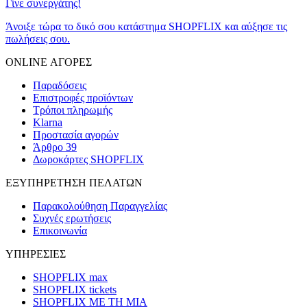
Γίνε συνεργάτης!
Άνοιξε τώρα το δικό σου κατάστημα SHOPFLIX και αύξησε τις
πωλήσεις σου.
ONLINE ΑΓΟΡΕΣ
Παραδόσεις
Επιστροφές προϊόντων
Τρόποι πληρωμής
Klarna
Προστασία αγορών
Άρθρο 39
Δωροκάρτες SHOPFLIX
ΕΞΥΠΗΡΕΤΗΣΗ ΠΕΛΑΤΩΝ
Παρακολούθηση Παραγγελίας
Συχνές ερωτήσεις
Επικοινωνία
ΥΠΗΡΕΣΙΕΣ
SHOPFLIX max
SHOPFLIX tickets
SHOPFLIX ΜΕ ΤΗ ΜΙΑ