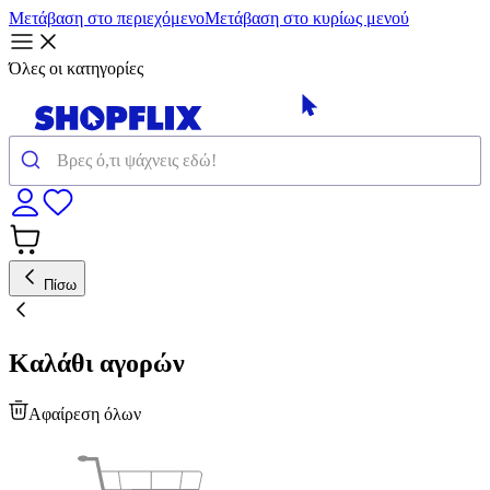
Μετάβαση στο περιεχόμενο
Μετάβαση στο κυρίως μενού
Όλες οι κατηγορίες
Πίσω
Καλάθι αγορών
Αφαίρεση όλων