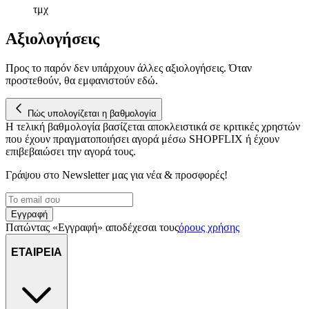
αναλύουμε την κυκλοφορία μας. Εμείς και οι 1022 συνεργάτες
τμχ
μας επεξεργαζόμαστε προσωπικά σας δεδομένα, π.χ. τη
διεύθυνση IP σας, χρησιμοποιώντας τεχνολογία όπως cookies
Αξιολογήσεις
για να αποθηκεύουμε και να έχουμε πρόσβαση σε πληροφορίες
στη συσκευή σας, με σκοπό την προβολή εξατομικευμένων
Προς το παρόν δεν υπάρχουν άλλες αξιολογήσεις. Όταν
διαφημίσεων και περιεχομένου, τις μετρήσεις σχετικά με
προστεθούν, θα εμφανιστούν εδώ.
διαφημίσεις και περιεχόμενο, την καλύτερη εικόνα του κοινού
μας και την ανάπτυξη προϊόντων. Επίσης, κοινοποιούμε
πληροφορίες σχετικά με την από μέρους σας χρήση της
Πώς υπολογίζεται η βαθμολογία
τοποθεσίας μας στους συνεργάτες μέσων κοινωνικής
Η τελική βαθμολογία βασίζεται αποκλειστικά σε κριτικές χρηστών
που έχουν πραγματοποιήσει αγορά μέσω SHOPFLIX ή έχουν
δικτύωσης, διαφημίσεων και ανάλυσης.
επιβεβαιώσει την αγορά τους.
Γράψου στο Νewsletter μας για νέα & προσφορές!
Εγγραφή
Πατώντας «Εγγραφή» αποδέχεσαι τους
όρους χρήσης
ΕΤΑΙΡΕΙΑ