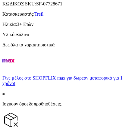
ΚΩΔΙΚΟΣ SKU
:
SF-07728671
Κατασκευαστής
:
Trefl
Ηλικία
:
3+ Ετών
Υλικό
:
Ξύλινα
Δες όλα τα χαρακτηριστικά
Γίνε μέλος στο SHOPFLIX max για δωρεάν μεταφορικά για 1
χρόνο!
Ισχύουν όροι & προϋποθέσεις.