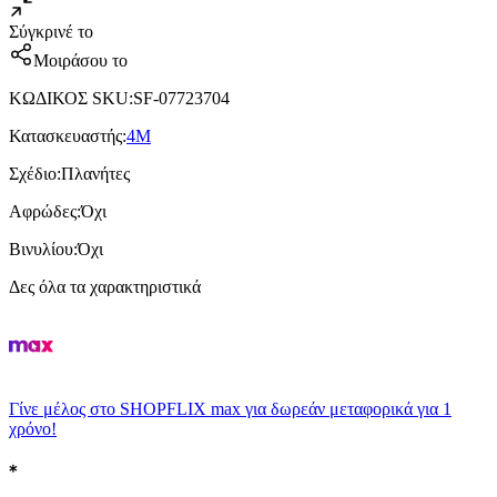
Σύγκρινέ το
Μοιράσου το
ΚΩΔΙΚΟΣ SKU
:
SF-07723704
Κατασκευαστής
:
4M
Σχέδιο
:
Πλανήτες
Αφρώδες
:
Όχι
Βινυλίου
:
Όχι
Δες όλα τα χαρακτηριστικά
Γίνε μέλος στο SHOPFLIX max για δωρεάν μεταφορικά για 1
χρόνο!