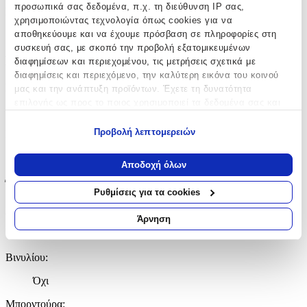
προσωπικά σας δεδομένα, π.χ. τη διεύθυνση IP σας,
Κατασκευαστής
:
χρησιμοποιώντας τεχνολογία όπως cookies για να
αποθηκεύουμε και να έχουμε πρόσβαση σε πληροφορίες στη
4M
συσκευή σας, με σκοπό την προβολή εξατομικευμένων
Βασικά Χαρακτηριστικά
διαφημίσεων και περιεχομένου, τις μετρήσεις σχετικά με
διαφημίσεις και περιεχόμενο, την καλύτερη εικόνα του κοινού
Σχέδιο
:
μας και την ανάπτυξη προϊόντων. Έχετε τη δυνατότητα
επιλογής ως προς το ποιος χρησιμοποιεί τα δεδομένα σας και
Πλανήτες
για ποιους σκοπούς.
Προβολή λεπτομερειών
Είδος
:
Εάν μας επιτρέπετε, θα θέλαμε επίσης:
Τοίχου
Να συλλέξουμε πληροφορίες σχετικά με τη γεωγραφική
Αποδοχή όλων
σας τοποθεσία, οι οποίες μπορεί να είναι ακριβείς σε
Έξτρα Χαρακτηριστικά
απόσταση μερικών μέτρων
Ρυθμίσεις για τα cookies
Να αναγνωρίσουμε τη συσκευή σας σαρώνοντας ενεργά
Αφρώδες
:
για συγκεκριμένα χαρακτηριστικά (δακτυλικό αποτύπωμα)
Άρνηση
Μάθετε περισσότερα σχετικά με τον τρόπο επεξεργασίας των
Όχι
προσωπικών σας δεδομένων και καθορίστε τις προτιμήσεις σας
Βινυλίου
:
στην
ενότητα “Λεπτομέρειες”
. Μπορείτε να αλλάξετε ή να
ανακαλέσετε τη συγκατάθεσή σας ανά πάσα στιγμή από τη
Όχι
Δήλωση Cookies.
Μπορντούρα
: