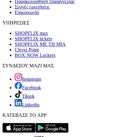
Παρακολούθηση Παραγγελίας
Συχνές ερωτήσεις
Επικοινωνία
ΥΠΗΡΕΣΙΕΣ
SHOPFLIX max
SHOPFLIX tickets
SHOPFLIX ΜΕ ΤΗ ΜΙΑ
Clever Point
BOX NOW Lockers
ΣΥΝΔΕΣΟΥ ΜΑΖΙ ΜΑΣ
Instagram
Facebook
Tiktok
Linkedin
ΚΑΤΕΒΑΣΕ ΤΟ APP