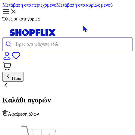
Μετάβαση στο περιεχόμενο
Μετάβαση στο κυρίως μενού
Όλες οι κατηγορίες
Πίσω
Καλάθι αγορών
Αφαίρεση όλων