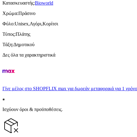
Κατασκευαστής
:
Bioworld
Χρώμα
:
Πράσινο
Φύλο
:
Unisex,Αγόρι,Κορίτσι
Τύπος
:
Πλάτης
Τάξη
:
Δημοτικού
Δες όλα τα χαρακτηριστικά
Γίνε μέλος στο SHOPFLIX max για δωρεάν μεταφορικά για 1 χρόνο
Ισχύουν όροι & προϋποθέσεις.