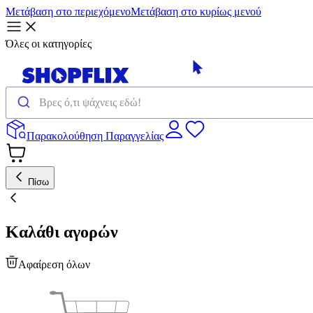
Μετάβαση στο περιεχόμενο
Μετάβαση στο κυρίως μενού
Όλες οι κατηγορίες
Παρακολούθηση Παραγγελίας
Πίσω
Καλάθι αγορών
Αφαίρεση όλων