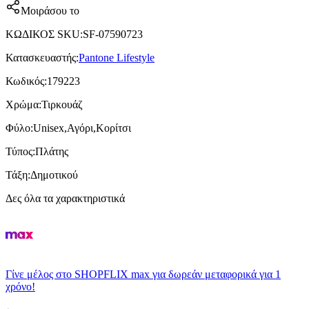
Μοιράσου το
ΚΩΔΙΚΟΣ SKU
:
SF-07590723
Κατασκευαστής
:
Pantone Lifestyle
Κωδικός
:
179223
Χρώμα
:
Τιρκουάζ
Φύλο
:
Unisex,Αγόρι,Κορίτσι
Τύπος
:
Πλάτης
Τάξη
:
Δημοτικού
Δες όλα τα χαρακτηριστικά
Γίνε μέλος στο SHOPFLIX max για δωρεάν μεταφορικά για 1
χρόνο!