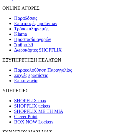
ONLINE ΑΓΟΡΕΣ
Παραδόσεις
Επιστροφές προϊόντων
Τρόποι πληρωμής
Klarna
Προστασία αγορών
Άρθρο 39
Δωροκάρτες SHOPFLIX
ΕΞΥΠΗΡΕΤΗΣΗ ΠΕΛΑΤΩΝ
Παρακολούθηση Παραγγελίας
Συχνές ερωτήσεις
Επικοινωνία
ΥΠΗΡΕΣΙΕΣ
SHOPFLIX max
SHOPFLIX tickets
SHOPFLIX ΜΕ ΤΗ ΜΙΑ
Clever Point
BOX NOW Lockers
ΣΥΝΔΕΣΟΥ ΜΑΖΙ ΜΑΣ