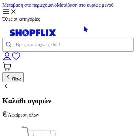
Μετάβαση στο περιεχόμενο
Μετάβαση στο κυρίως μενού
Όλες οι κατηγορίες
Πίσω
Καλάθι αγορών
Αφαίρεση όλων