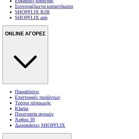
Ευκαιρίες καριέρας
Συνεργαζόμενα καταστήματα
SHOPFLIX B2B
SHOPFLIX app
ONLINE ΑΓΟΡΕΣ
Παραδόσεις
Επιστροφές προϊόντων
Τρόποι πληρωμής
Klarna
Προστασία αγορών
Άρθρο 39
Δωροκάρτες SHOPFLIX