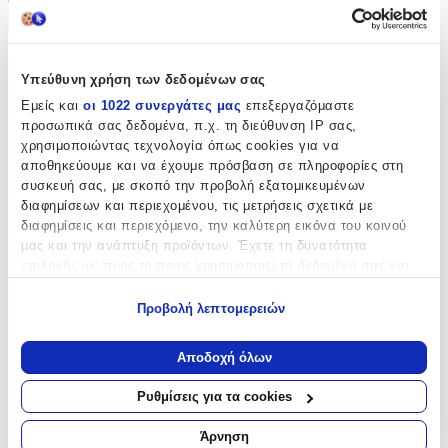
+
Χαρακτηριστικά
Υπεύθυνη χρήση των δεδομένων σας
Εμείς και
οι 1022 συνεργάτες μας
επεξεργαζόμαστε
Κατασκευαστής
:
προσωπικά σας δεδομένα, π.χ. τη διεύθυνση IP σας,
Pantone Lifestyle
χρησιμοποιώντας τεχνολογία όπως cookies για να
αποθηκεύουμε και να έχουμε πρόσβαση σε πληροφορίες στη
Βασικά Χαρακτηριστικά
συσκευή σας, με σκοπό την προβολή εξατομικευμένων
διαφημίσεων και περιεχομένου, τις μετρήσεις σχετικά με
Χρώμα
:
διαφημίσεις και περιεχόμενο, την καλύτερη εικόνα του κοινού
μας και την ανάπτυξη προϊόντων. Έχετε τη δυνατότητα
Τιρκουάζ
επιλογής ως προς το ποιος χρησιμοποιεί τα δεδομένα σας και
για ποιους σκοπούς.
Φύλο
:
Προβολή λεπτομερειών
Unisex
Εάν μας επιτρέπετε, θα θέλαμε επίσης:
Να συλλέξουμε πληροφορίες σχετικά με τη γεωγραφική
Αποδοχή όλων
Αγόρι
σας τοποθεσία, οι οποίες μπορεί να είναι ακριβείς σε
απόσταση μερικών μέτρων
Κορίτσι
Ρυθμίσεις για τα cookies
Να αναγνωρίσουμε τη συσκευή σας σαρώνοντας ενεργά
Τύπος
:
για συγκεκριμένα χαρακτηριστικά (δακτυλικό αποτύπωμα)
Άρνηση