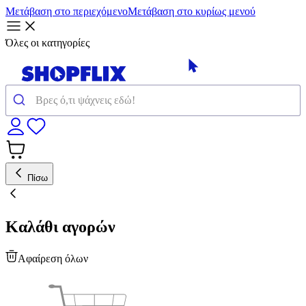
Μετάβαση στο περιεχόμενο
Μετάβαση στο κυρίως μενού
Όλες οι κατηγορίες
Πίσω
Καλάθι αγορών
Αφαίρεση όλων