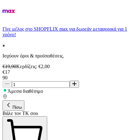
Γίνε μέλος στο SHOPFLIX max για δωρεάν μεταφορικά για 1
χρόνο!
Ισχύουν όροι & προϋποθέσεις.
€
19,90
Κερδίζεις
: €
2,00
€
17
90
Άμεσα διαθέσιμο
Πίσω
Βάλε τον ΤΚ σου