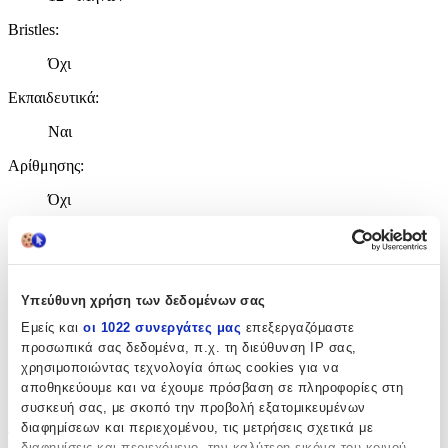
Bristles
:
Όχι
Εκπαιδευτικά
:
Ναι
Αρίθμησης
:
Όχι
Κύβοι
:
Όχι
Υπεύθυνη χρήση των δεδομένων σας
Μεγάλα
:
Εμείς και
οι 1022 συνεργάτες μας
επεξεργαζόμαστε
Ναι
προσωπικά σας δεδομένα, π.χ. τη διεύθυνση IP σας,
χρησιμοποιώντας τεχνολογία όπως cookies για να
Υλικό
:
αποθηκεύουμε και να έχουμε πρόσβαση σε πληροφορίες στη
Πλαστικά
συσκευή σας, με σκοπό την προβολή εξατομικευμένων
διαφημίσεων και περιεχομένου, τις μετρήσεις σχετικά με
Τεμάχια
:
διαφημίσεις και περιεχόμενο, την καλύτερη εικόνα του κοινού