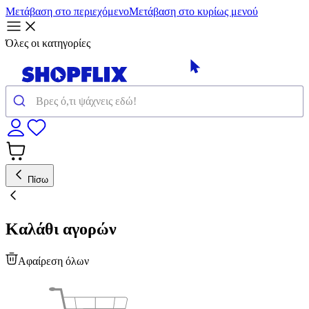
Μετάβαση στο περιεχόμενο
Μετάβαση στο κυρίως μενού
Όλες οι κατηγορίες
Πίσω
Καλάθι αγορών
Αφαίρεση όλων