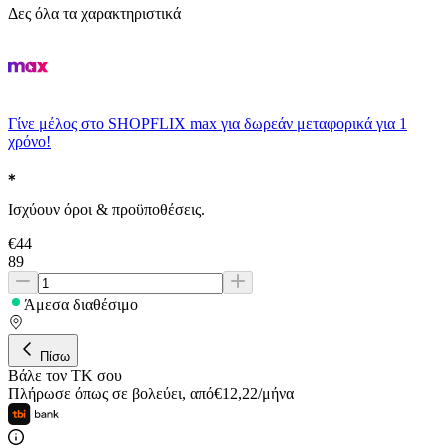
Δες όλα τα χαρακτηριστικά
Γίνε μέλος στο SHOPFLIX max για δωρεάν μεταφορικά για 1
χρόνο!
Ισχύουν όροι & προϋποθέσεις.
€
44
89
Άμεσα διαθέσιμο
Πίσω
Βάλε τον ΤΚ σου
Πλήρωσε όπως σε βολεύει
,
από
€
12,22
/
μήνα