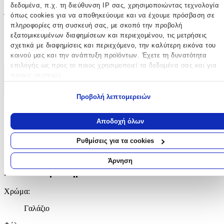
δεδομένα, π.χ. τη διεύθυνση IP σας, χρησιμοποιώντας τεχνολογία
cm
όπως cookies για να αποθηκεύουμε και να έχουμε πρόσβαση σε
Ύψος
:
πληροφορίες στη συσκευή σας, με σκοπό την προβολή
31
εξατομικευμένων διαφημίσεων και περιεχομένου, τις μετρήσεις
σχετικά με διαφημίσεις και περιεχόμενο, την καλύτερη εικόνα του
cm
κοινού μας και την ανάπτυξη προϊόντων. Έχετε τη δυνατότητα
επιλογής ως προς το ποιος χρησιμοποιεί τα δεδομένα σας και για
ποιους σκοπούς.
Χαρακτηριστικά
+
Εάν μας επιτρέπετε, θα θέλαμε επίσης:
Προβολή λεπτομερειών
Να συλλέξουμε πληροφορίες σχετικά με τη γεωγραφική σας
Χαρακτηριστικά
τοποθεσία, οι οποίες μπορεί να είναι ακριβείς σε απόσταση
Αποδοχή όλων
μερικών μέτρων
Κατασκευαστής
:
Να αναγνωρίσουμε τη συσκευή σας σαρώνοντας ενεργά για
Ρυθμίσεις για τα cookies
συγκεκριμένα χαρακτηριστικά (δακτυλικό αποτύπωμα)
Trixie
Μάθετε περισσότερα σχετικά με τον τρόπο επεξεργασίας των
Άρνηση
προσωπικών σας δεδομένων και καθορίστε τις προτιμήσεις σας στη
Βασικά Χαρακτηριστικά
ενότητα “Λεπτομέρειες”
. Μπορείτε να αλλάξετε ή να ανακαλέσετ
τη συγκατάθεσή σας ανά πάσα στιγμή από τη Δήλωση Cookies.
Χρώμα
:
Γαλάζιο
Χρησιμοποιούμε cookies ώστε η τοποθεσία μας να λειτουργεί σωστ
να εξατομικεύουμε περιεχόμενο και διαφημίσεις, να παρέχουμε