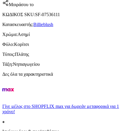
Μοιράσου το
ΚΩΔΙΚΟΣ SKU
:
SF-07536111
Κατασκευαστής
:
Billieblush
Χρώμα
:
Ασημί
Φύλο
:
Κορίτσι
Τύπος
:
Πλάτης
Τάξη
:
Νηπιαγωγείου
Δες όλα τα χαρακτηριστικά
Γίνε μέλος στο SHOPFLIX max για δωρεάν μεταφορικά για 1
χρόνο!