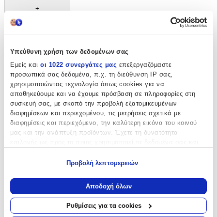
+
Χαρακτηριστικά
Κατασκευαστής
:
Υπεύθυνη χρήση των δεδομένων σας
Εμείς και
οι 1022 συνεργάτες μας
επεξεργαζόμαστε
Billieblush
προσωπικά σας δεδομένα, π.χ. τη διεύθυνση IP σας,
χρησιμοποιώντας τεχνολογία όπως cookies για να
Βασικά Χαρακτηριστικά
αποθηκεύουμε και να έχουμε πρόσβαση σε πληροφορίες στη
συσκευή σας, με σκοπό την προβολή εξατομικευμένων
Χρώμα
:
διαφημίσεων και περιεχομένου, τις μετρήσεις σχετικά με
Ασημί
διαφημίσεις και περιεχόμενο, την καλύτερη εικόνα του κοινού
μας και την ανάπτυξη προϊόντων. Έχετε τη δυνατότητα
Φύλο
:
επιλογής ως προς το ποιος χρησιμοποιεί τα δεδομένα σας και
για ποιους σκοπούς.
Κορίτσι
Προβολή λεπτομερειών
Τύπος
:
Εάν μας επιτρέπετε, θα θέλαμε επίσης:
Να συλλέξουμε πληροφορίες σχετικά με τη γεωγραφική
Πλάτης
Αποδοχή όλων
σας τοποθεσία, οι οποίες μπορεί να είναι ακριβείς σε
απόσταση μερικών μέτρων
Τάξη
:
Ρυθμίσεις για τα cookies
Να αναγνωρίσουμε τη συσκευή σας σαρώνοντας ενεργά