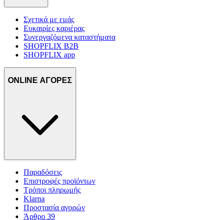
Σχετικά με εμάς
Ευκαιρίες καριέρας
Συνεργαζόμενα καταστήματα
SHOPFLIX B2B
SHOPFLIX app
ONLINE ΑΓΟΡΕΣ
Παραδόσεις
Επιστροφές προϊόντων
Τρόποι πληρωμής
Klarna
Προστασία αγορών
Άρθρο 39