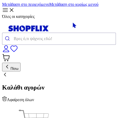
Μετάβαση στο περιεχόμενο
Μετάβαση στο κυρίως μενού
Όλες οι κατηγορίες
Πίσω
Καλάθι αγορών
Αφαίρεση όλων