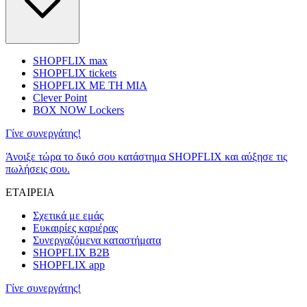
SHOPFLIX max
SHOPFLIX tickets
SHOPFLIX ΜΕ ΤΗ ΜΙΑ
Clever Point
BOX NOW Lockers
Γίνε συνεργάτης!
Άνοιξε τώρα το δικό σου κατάστημα SHOPFLIX και αύξησε τις
πωλήσεις σου.
ΕΤΑΙΡΕΙΑ
Σχετικά με εμάς
Ευκαιρίες καριέρας
Συνεργαζόμενα καταστήματα
SHOPFLIX B2B
SHOPFLIX app
Γίνε συνεργάτης!