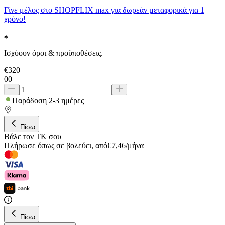
Γίνε μέλος στο SHOPFLIX max για δωρεάν μεταφορικά για 1
χρόνο!
Ισχύουν όροι & προϋποθέσεις.
€
320
00
Παράδοση 2-3 ημέρες
Πίσω
Βάλε τον ΤΚ σου
Πλήρωσε όπως σε βολεύει
,
από
€
7,46
/
μήνα
Πίσω