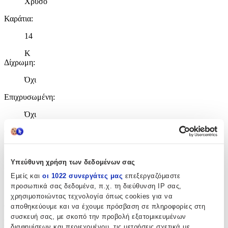
Χρυσό
Καράτια
:
14
Κ
Δίχρωμη
:
Όχι
Επιχρυσωμένη
:
Όχι
Φύλο
:
Unisex
Υπεύθυνη χρήση των δεδομένων σας
Χρώμα Υλικού
:
Εμείς και
οι 1022 συνεργάτες μας
επεξεργαζόμαστε
Κίτρινο
προσωπικά σας δεδομένα, π.χ. τη διεύθυνση IP σας,
χρησιμοποιώντας τεχνολογία όπως cookies για να
Λεπτομέρειες
αποθηκεύουμε και να έχουμε πρόσβαση σε πληροφορίες στη
συσκευή σας, με σκοπό την προβολή εξατομικευμένων
Μήκος
:
διαφημίσεων και περιεχομένου, τις μετρήσεις σχετικά με