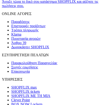
Άνοιξε τώρα το δικό σου κατάστημα SHOPFLIX και αύξησε τις
πωλήσεις σου.
ONLINE ΑΓΟΡΕΣ
Παραδόσεις
Επιστροφές προϊόντων
Τρόποι πληρωμής
Klarna
Προστασία αγορών
Άρθρο 39
Δωροκάρτες SHOPFLIX
ΕΞΥΠΗΡΕΤΗΣΗ ΠΕΛΑΤΩΝ
Παρακολούθηση Παραγγελίας
Συχνές ερωτήσεις
Επικοινωνία
ΥΠΗΡΕΣΙΕΣ
SHOPFLIX max
SHOPFLIX tickets
SHOPFLIX ΜΕ ΤΗ ΜΙΑ
Clever Point
BOX NOW Lockers