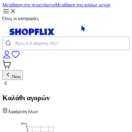
Μετάβαση στο περιεχόμενο
Μετάβαση στο κυρίως μενού
Όλες οι κατηγορίες
Πίσω
Καλάθι αγορών
Αφαίρεση όλων