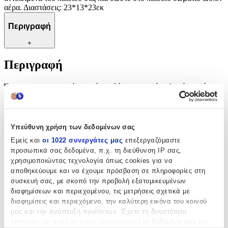
αέρα. Διαστάσεις: 23*13*23εκ
Περιγραφή
+
Περιγραφή
Όμορφα και πρακτικά κουτιά αποθήκευσης από σκληρό χαρτόνι με
κουνελάκια και αυτάκια! Ιδανικά για την αποθήκευση παιχνιδιών,
παπουτσιών, γραφική ύλη, αξεσουάρ και για ό,τι άλλο θέλετε! Τα
κουτιά αποθήκευσης διατίθενται σε 2 διαφορετικές αποχρώσεις του
ρόζ. Αποθηκεύστε γρήγορα, εύκολα και με όμορφο τρόπο τα
Υπεύθυνη χρήση των δεδομένων σας
αντικείμενα του παιδιού σας και δώστε στο παιδικό δωμάτιο άλλον
Εμείς και
οι 1022 συνεργάτες μας
επεξεργαζόμαστε
αέρα. Διαστάσεις: 23*13*23εκ
προσωπικά σας δεδομένα, π.χ. τη διεύθυνση IP σας,
Χαρακτηριστικά
χρησιμοποιώντας τεχνολογία όπως cookies για να
αποθηκεύουμε και να έχουμε πρόσβαση σε πληροφορίες στη
συσκευή σας, με σκοπό την προβολή εξατομικευμένων
Κατασκευαστής
:
διαφημίσεων και περιεχομένου, τις μετρήσεις σχετικά με
διαφημίσεις και περιεχόμενο, την καλύτερη εικόνα του κοινού
Jabadabado
μας και την ανάπτυξη προϊόντων. Έχετε τη δυνατότητα
Είδος
:
επιλογής ως προς το ποιος χρησιμοποιεί τα δεδομένα σας και