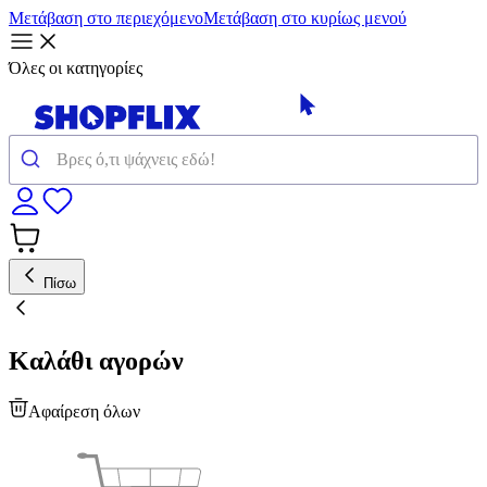
Μετάβαση στο περιεχόμενο
Μετάβαση στο κυρίως μενού
Όλες οι κατηγορίες
Πίσω
Καλάθι αγορών
Αφαίρεση όλων