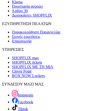
Klarna
Προστασία αγορών
Άρθρο 39
Δωροκάρτες SHOPFLIX
ΕΞΥΠΗΡΕΤΗΣΗ ΠΕΛΑΤΩΝ
Παρακολούθηση Παραγγελίας
Συχνές ερωτήσεις
Επικοινωνία
ΥΠΗΡΕΣΙΕΣ
SHOPFLIX max
SHOPFLIX tickets
SHOPFLIX ΜΕ ΤΗ ΜΙΑ
Clever Point
BOX NOW Lockers
ΣΥΝΔΕΣΟΥ ΜΑΖΙ ΜΑΣ
Instagram
Facebook
Tiktok