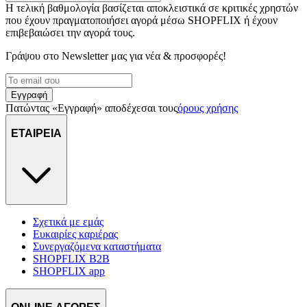
διαφημίσεων και περιεχομένου, τις μετρήσεις σχετικά με
Η τελική βαθμολογία βασίζεται αποκλειστικά σε κριτικές χρηστών
διαφημίσεις και περιεχόμενο, την καλύτερη εικόνα του κοινού
που έχουν πραγματοποιήσει αγορά μέσω SHOPFLIX ή έχουν
μας και την ανάπτυξη προϊόντων. Επίσης, κοινοποιούμε
επιβεβαιώσει την αγορά τους.
πληροφορίες σχετικά με την από μέρους σας χρήση της
Γράψου στο Νewsletter μας για νέα & προσφορές!
τοποθεσίας μας στους συνεργάτες μέσων κοινωνικής
δικτύωσης, διαφημίσεων και ανάλυσης.
Εγγραφή
Πατώντας «Εγγραφή» αποδέχεσαι τους
όρους χρήσης
ΕΤΑΙΡΕΙΑ
Σχετικά με εμάς
Ευκαιρίες καριέρας
Συνεργαζόμενα καταστήματα
SHOPFLIX B2B
SHOPFLIX app