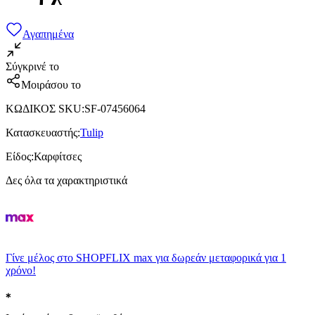
Αγαπημένα
Σύγκρινέ το
Μοιράσου το
ΚΩΔΙΚΟΣ SKU
:
SF-07456064
Κατασκευαστής
:
Tulip
Είδος
:
Καρφίτσες
Δες όλα τα χαρακτηριστικά
Γίνε μέλος στο SHOPFLIX max για δωρεάν μεταφορικά για 1
χρόνο!