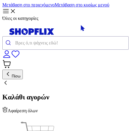
Μετάβαση στο περιεχόμενο
Μετάβαση στο κυρίως μενού
Όλες οι κατηγορίες
Πίσω
Καλάθι αγορών
Αφαίρεση όλων