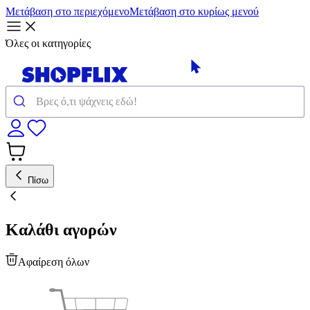
Μετάβαση στο περιεχόμενο
Μετάβαση στο κυρίως μενού
Όλες οι κατηγορίες
Πίσω
Καλάθι αγορών
Αφαίρεση όλων