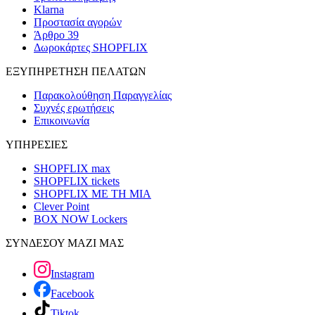
Klarna
Προστασία αγορών
Άρθρο 39
Δωροκάρτες SHOPFLIX
ΕΞΥΠΗΡΕΤΗΣΗ ΠΕΛΑΤΩΝ
Παρακολούθηση Παραγγελίας
Συχνές ερωτήσεις
Επικοινωνία
ΥΠΗΡΕΣΙΕΣ
SHOPFLIX max
SHOPFLIX tickets
SHOPFLIX ΜΕ ΤΗ ΜΙΑ
Clever Point
BOX NOW Lockers
ΣΥΝΔΕΣΟΥ ΜΑΖΙ ΜΑΣ
Instagram
Facebook
Tiktok