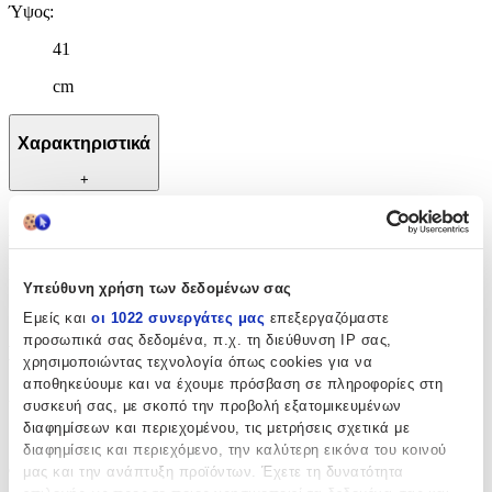
Ύψος
:
41
cm
Χαρακτηριστικά
+
Χαρακτηριστικά
Κατασκευαστής
:
Υπεύθυνη χρήση των δεδομένων σας
OEM
Εμείς και
οι 1022 συνεργάτες μας
επεξεργαζόμαστε
προσωπικά σας δεδομένα, π.χ. τη διεύθυνση IP σας,
Βασικά Χαρακτηριστικά
χρησιμοποιώντας τεχνολογία όπως cookies για να
αποθηκεύουμε και να έχουμε πρόσβαση σε πληροφορίες στη
Χρώμα
:
συσκευή σας, με σκοπό την προβολή εξατομικευμένων
διαφημίσεων και περιεχομένου, τις μετρήσεις σχετικά με
Πολύχρωμο
διαφημίσεις και περιεχόμενο, την καλύτερη εικόνα του κοινού
Φύλο
:
μας και την ανάπτυξη προϊόντων. Έχετε τη δυνατότητα