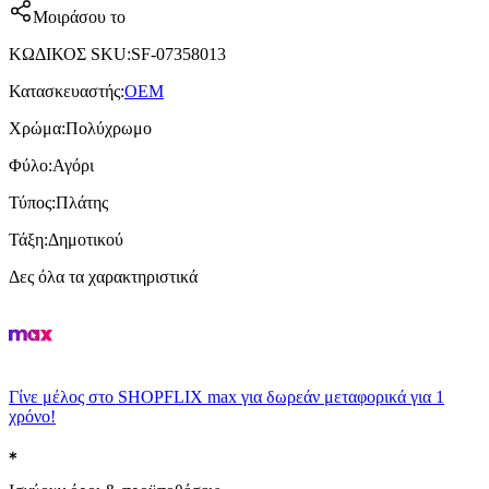
Μοιράσου το
ΚΩΔΙΚΟΣ SKU
:
SF-07358013
Κατασκευαστής
:
OEM
Χρώμα
:
Πολύχρωμο
Φύλο
:
Αγόρι
Τύπος
:
Πλάτης
Τάξη
:
Δημοτικού
Δες όλα τα χαρακτηριστικά
Γίνε μέλος στο SHOPFLIX max για δωρεάν μεταφορικά για 1
χρόνο!