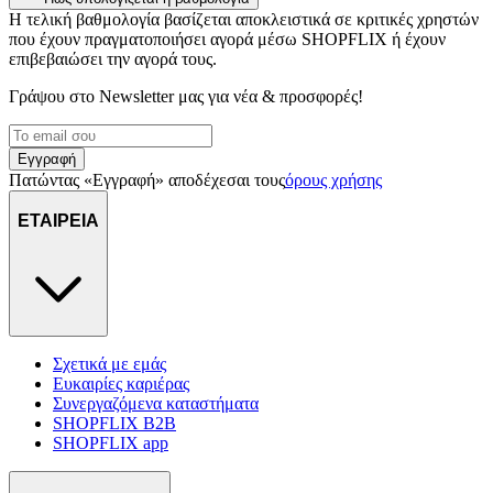
Η τελική βαθμολογία βασίζεται αποκλειστικά σε κριτικές χρηστών
διαφημίσεων και περιεχομένου, τις μετρήσεις σχετικά με
που έχουν πραγματοποιήσει αγορά μέσω SHOPFLIX ή έχουν
διαφημίσεις και περιεχόμενο, την καλύτερη εικόνα του κοινού
επιβεβαιώσει την αγορά τους.
μας και την ανάπτυξη προϊόντων. Επίσης, κοινοποιούμε
πληροφορίες σχετικά με την από μέρους σας χρήση της
Γράψου στο Νewsletter μας για νέα & προσφορές!
τοποθεσίας μας στους συνεργάτες μέσων κοινωνικής
δικτύωσης, διαφημίσεων και ανάλυσης.
Εγγραφή
Πατώντας «Εγγραφή» αποδέχεσαι τους
όρους χρήσης
ΕΤΑΙΡΕΙΑ
Σχετικά με εμάς
Ευκαιρίες καριέρας
Συνεργαζόμενα καταστήματα
SHOPFLIX B2B
SHOPFLIX app