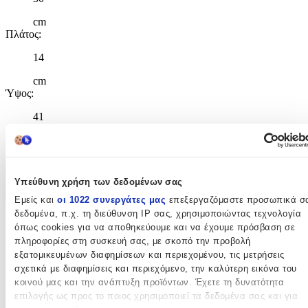
cm
Πλάτος
:
14
cm
Ύψος
:
41
cm
Χαρακτηριστικά
Υπεύθυνη χρήση των δεδομένων σας
+
Εμείς και
οι 1022 συνεργάτες μας
επεξεργαζόμαστε προσωπικά σ
δεδομένα, π.χ. τη διεύθυνση IP σας, χρησιμοποιώντας τεχνολογία
Χαρακτηριστικά
όπως cookies για να αποθηκεύουμε και να έχουμε πρόσβαση σε
πληροφορίες στη συσκευή σας, με σκοπό την προβολή
εξατομικευμένων διαφημίσεων και περιεχομένου, τις μετρήσεις
Κατασκευαστής
:
σχετικά με διαφημίσεις και περιεχόμενο, την καλύτερη εικόνα του
DC
κοινού μας και την ανάπτυξη προϊόντων. Έχετε τη δυνατότητα
επιλογής ως προς το ποιος χρησιμοποιεί τα δεδομένα σας και για
Βασικά Χαρακτηριστικά