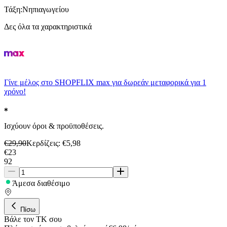
Τάξη
:
Νηπιαγωγείου
Δες όλα τα χαρακτηριστικά
Γίνε μέλος στο SHOPFLIX max για δωρεάν μεταφορικά για 1
χρόνο!
Ισχύουν όροι & προϋποθέσεις.
€
29,90
Κερδίζεις
: €
5,98
€
23
92
Άμεσα διαθέσιμο
Πίσω
Βάλε τον ΤΚ σου