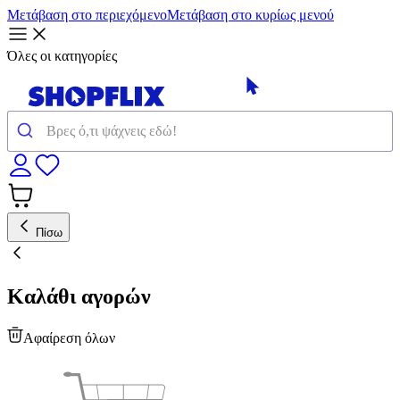
Μετάβαση στο περιεχόμενο
Μετάβαση στο κυρίως μενού
Όλες οι κατηγορίες
Πίσω
Καλάθι αγορών
Αφαίρεση όλων