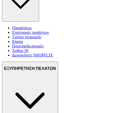
Παραδόσεις
Επιστροφές προϊόντων
Τρόποι πληρωμής
Klarna
Προστασία αγορών
Άρθρο 39
Δωροκάρτες SHOPFLIX
ΕΞΥΠΗΡΕΤΗΣΗ ΠΕΛΑΤΩΝ