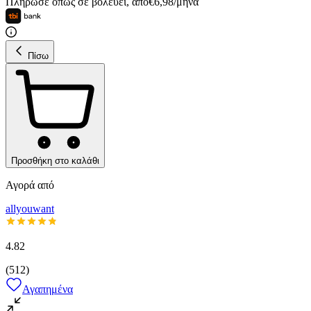
Πλήρωσε όπως σε βολεύει
,
από
€
6,98
/
μήνα
Πίσω
Προσθήκη στο καλάθι
Αγορά από
allyouwant
4.82
(
512
)
Αγαπημένα