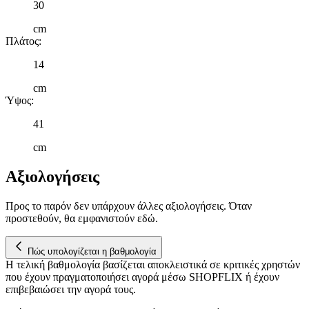
εικόνα του κοινού μας και την ανάπτυξη προϊόντων. Επίσης,
30
κοινοποιούμε πληροφορίες σχετικά με την από μέρους σας χρήση τ
cm
τοποθεσίας μας στους συνεργάτες μέσων κοινωνικής δικτύωσης,
Πλάτος
:
διαφημίσεων και ανάλυσης.
14
cm
Ύψος
:
41
cm
Αξιολογήσεις
Προς το παρόν δεν υπάρχουν άλλες αξιολογήσεις. Όταν
προστεθούν, θα εμφανιστούν εδώ.
Πώς υπολογίζεται η βαθμολογία
Η τελική βαθμολογία βασίζεται αποκλειστικά σε κριτικές χρηστών
που έχουν πραγματοποιήσει αγορά μέσω SHOPFLIX ή έχουν
επιβεβαιώσει την αγορά τους.