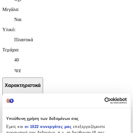
Μεγάλα
:
Ναι
Υλικό
:
Πλαστικά
Τεμάχια
:
40
τμχ
Χαρακτηριστικά
+
Χαρακτηριστικά
Υπεύθυνη χρήση των δεδομένων σας
Κατασκευαστής
:
Εμείς και
οι 1022 συνεργάτες μας
επεξεργαζόμαστε
Pilsan
προσωπικά σας δεδομένα, π.χ. τη διεύθυνση IP σας,