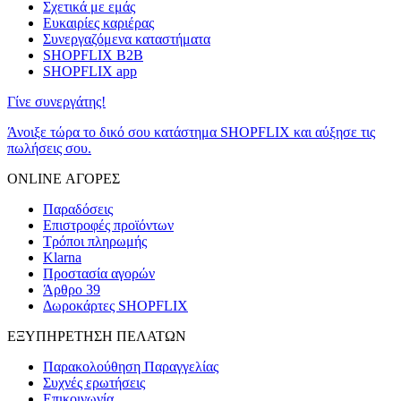
Σχετικά με εμάς
Ευκαιρίες καριέρας
Συνεργαζόμενα καταστήματα
SHOPFLIX B2B
SHOPFLIX app
Γίνε συνεργάτης!
Άνοιξε τώρα το δικό σου κατάστημα SHOPFLIX και αύξησε τις
πωλήσεις σου.
ONLINE ΑΓΟΡΕΣ
Παραδόσεις
Επιστροφές προϊόντων
Τρόποι πληρωμής
Klarna
Προστασία αγορών
Άρθρο 39
Δωροκάρτες SHOPFLIX
ΕΞΥΠΗΡΕΤΗΣΗ ΠΕΛΑΤΩΝ
Παρακολούθηση Παραγγελίας
Συχνές ερωτήσεις
Επικοινωνία