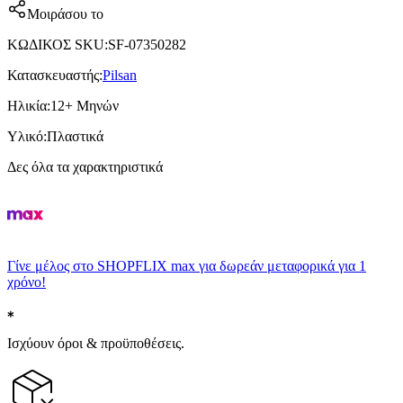
Μοιράσου το
ΚΩΔΙΚΟΣ SKU
:
SF-07350282
Κατασκευαστής
:
Pilsan
Ηλικία
:
12+ Μηνών
Υλικό
:
Πλαστικά
Δες όλα τα χαρακτηριστικά
Γίνε μέλος στο SHOPFLIX max για δωρεάν μεταφορικά για 1
χρόνο!
Ισχύουν όροι & προϋποθέσεις.