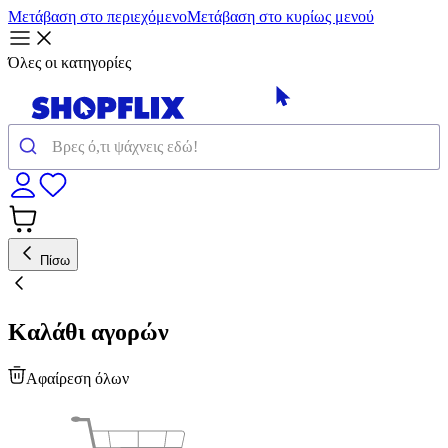
Μετάβαση στο περιεχόμενο
Μετάβαση στο κυρίως μενού
Όλες οι κατηγορίες
Πίσω
Καλάθι αγορών
Αφαίρεση όλων