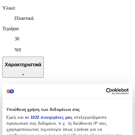
Υλικό
:
Πλαστικά
Τεμάχια
:
30
τμχ
Χαρακτηριστικά
+
Χαρακτηριστικά
Κατασκευαστής
:
Υπεύθυνη χρήση των δεδομένων σας
Moni
Εμείς και
οι 1022 συνεργάτες μας
επεξεργαζόμαστε
Ηλικία
:
προσωπικά σας δεδομένα, π.χ. τη διεύθυνση IP σας,
χρησιμοποιώντας τεχνολογία όπως cookies για να
18+ Μηνών