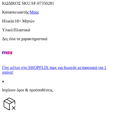
ΚΩΔΙΚΟΣ SKU
:
SF-07350281
Κατασκευαστής
:
Moni
Ηλικία
:
18+ Μηνών
Υλικό
:
Πλαστικά
Δες όλα τα χαρακτηριστικά
Γίνε μέλος στο SHOPFLIX max για δωρεάν μεταφορικά για 1
χρόνο!
Ισχύουν όροι & προϋποθέσεις.