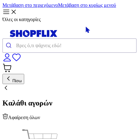
Μετάβαση στο περιεχόμενο
Μετάβαση στο κυρίως μενού
Όλες οι κατηγορίες
Πίσω
Καλάθι αγορών
Αφαίρεση όλων