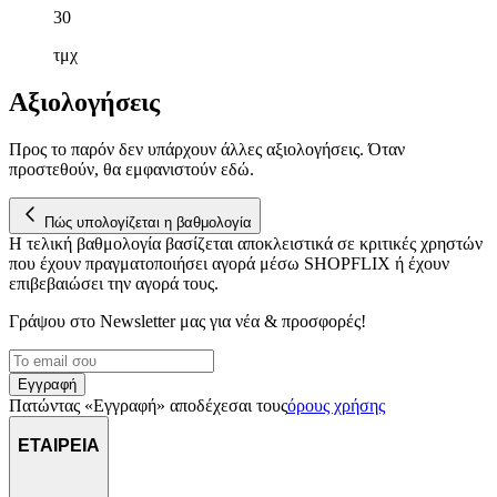
παρέχουμε λειτουργίες μέσων κοινωνικής δικτύωσης και να
30
αναλύουμε την κυκλοφορία μας. Εμείς και οι 1022 συνεργάτες
μας επεξεργαζόμαστε προσωπικά σας δεδομένα, π.χ. τη
τμχ
διεύθυνση IP σας, χρησιμοποιώντας τεχνολογία όπως cookies
για να αποθηκεύουμε και να έχουμε πρόσβαση σε πληροφορίες
Αξιολογήσεις
στη συσκευή σας, με σκοπό την προβολή εξατομικευμένων
διαφημίσεων και περιεχομένου, τις μετρήσεις σχετικά με
Προς το παρόν δεν υπάρχουν άλλες αξιολογήσεις. Όταν
διαφημίσεις και περιεχόμενο, την καλύτερη εικόνα του κοινού
προστεθούν, θα εμφανιστούν εδώ.
μας και την ανάπτυξη προϊόντων. Επίσης, κοινοποιούμε
πληροφορίες σχετικά με την από μέρους σας χρήση της
τοποθεσίας μας στους συνεργάτες μέσων κοινωνικής
Πώς υπολογίζεται η βαθμολογία
Η τελική βαθμολογία βασίζεται αποκλειστικά σε κριτικές χρηστών
δικτύωσης, διαφημίσεων και ανάλυσης.
που έχουν πραγματοποιήσει αγορά μέσω SHOPFLIX ή έχουν
επιβεβαιώσει την αγορά τους.
Γράψου στο Νewsletter μας για νέα & προσφορές!
Εγγραφή
Πατώντας «Εγγραφή» αποδέχεσαι τους
όρους χρήσης
ΕΤΑΙΡΕΙΑ