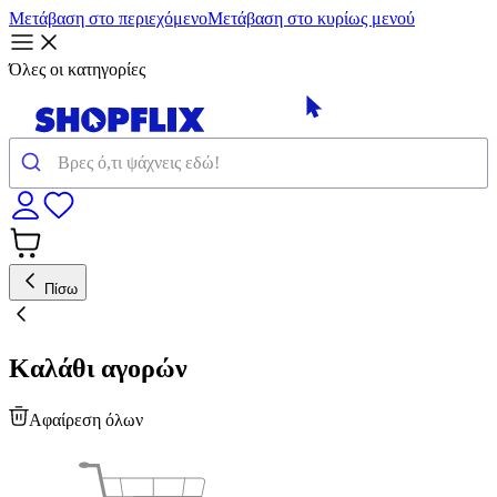
Μετάβαση στο περιεχόμενο
Μετάβαση στο κυρίως μενού
Όλες οι κατηγορίες
Πίσω
Καλάθι αγορών
Αφαίρεση όλων