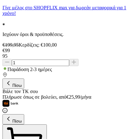
Γίνε μέλος στο SHOPFLIX max για δωρεάν μεταφορικά για 1
χρόνο!
Ισχύουν όροι & προϋποθέσεις.
€
199,95
Κερδίζεις
: €
100,00
€
99
95
Παράδοση 2-3 ημέρες
Πίσω
Βάλε τον ΤΚ σου
Πλήρωσε όπως σε βολεύει
,
από
€
25,99
/
μήνα
Πίσω