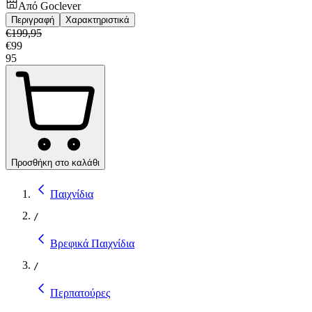
Από
Goclever
Περιγραφή
Χαρακτηριστικά
€
199,95
€
99
95
Προσθήκη στο καλάθι
Παιχνίδια
/
Βρεφικά Παιχνίδια
/
Περπατούρες