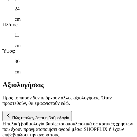
εικόνα του κοινού μας και την ανάπτυξη προϊόντων. Επίσης,
24
κοινοποιούμε πληροφορίες σχετικά με την από μέρους σας χρήση τ
τοποθεσίας μας στους συνεργάτες μέσων κοινωνικής δικτύωσης,
cm
διαφημίσεων και ανάλυσης.
Πλάτος
:
11
cm
Ύψος
:
30
cm
Αξιολογήσεις
Προς το παρόν δεν υπάρχουν άλλες αξιολογήσεις. Όταν
προστεθούν, θα εμφανιστούν εδώ.
Πώς υπολογίζεται η βαθμολογία
Η τελική βαθμολογία βασίζεται αποκλειστικά σε κριτικές χρηστών
που έχουν πραγματοποιήσει αγορά μέσω SHOPFLIX ή έχουν
επιβεβαιώσει την αγορά τους.