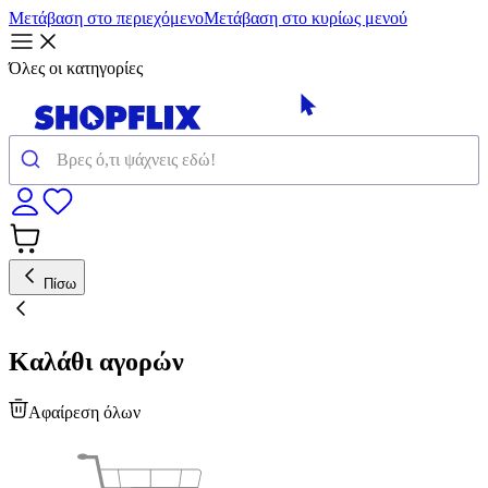
Μετάβαση στο περιεχόμενο
Μετάβαση στο κυρίως μενού
Όλες οι κατηγορίες
Πίσω
Καλάθι αγορών
Αφαίρεση όλων