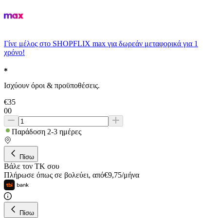
Γίνε μέλος στο SHOPFLIX max για δωρεάν μεταφορικά για 1
χρόνο!
Ισχύουν όροι & προϋποθέσεις.
€
35
00
Παράδοση 2-3 ημέρες
Πίσω
Βάλε τον ΤΚ σου
Πλήρωσε όπως σε βολεύει
,
από
€
9,75
/
μήνα
Πίσω