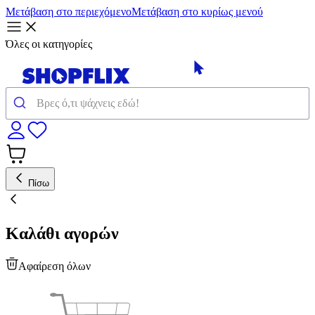
Μετάβαση στο περιεχόμενο
Μετάβαση στο κυρίως μενού
Όλες οι κατηγορίες
Πίσω
Καλάθι αγορών
Αφαίρεση όλων