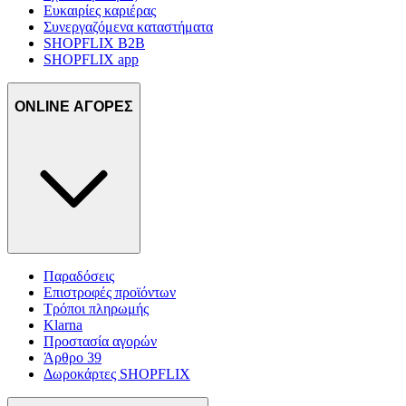
Ευκαιρίες καριέρας
Συνεργαζόμενα καταστήματα
SHOPFLIX B2B
SHOPFLIX app
ONLINE ΑΓΟΡΕΣ
Παραδόσεις
Επιστροφές προϊόντων
Τρόποι πληρωμής
Klarna
Προστασία αγορών
Άρθρο 39
Δωροκάρτες SHOPFLIX