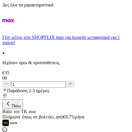
Δες όλα τα χαρακτηριστικά
Γίνε μέλος στο SHOPFLIX max για δωρεάν μεταφορικά για 1
χρόνο!
Ισχύουν όροι & προϋποθέσεις.
€
35
00
Παράδοση 2-3 ημέρες
Πίσω
Βάλε τον ΤΚ σου
Πλήρωσε όπως σε βολεύει
,
από
€
9,75
/
μήνα