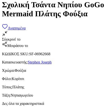
Σχολική Τσάντα Νηπίου GoGo
Mermaid Πλάτης Φούξια
Αγαπημένα
Σύγκρινέ το
Μοιράσου το
ΚΩΔΙΚΟΣ SKU
:
SF-06962668
Κατασκευαστής
:
Stephen Joseph
Χρώμα
:
Φούξια
Φύλο
:
Κορίτσι
Τύπος
:
Πλάτης
Τάξη
:
Νηπιαγωγείου
Δες όλα τα χαρακτηριστικά