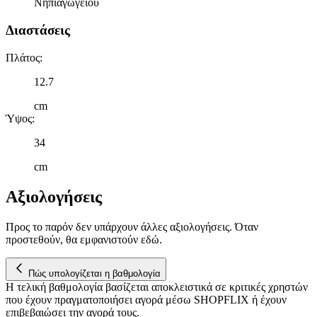
Νηπιαγωγείου
μας και την ανάπτυξη προϊόντων. Επίσης, κοινοποιούμε
πληροφορίες σχετικά με την από μέρους σας χρήση της
Διαστάσεις
τοποθεσίας μας στους συνεργάτες μέσων κοινωνικής
δικτύωσης, διαφημίσεων και ανάλυσης.
Πλάτος
:
12.7
cm
Ύψος
:
34
cm
Αξιολογήσεις
Προς το παρόν δεν υπάρχουν άλλες αξιολογήσεις. Όταν
προστεθούν, θα εμφανιστούν εδώ.
Πώς υπολογίζεται η βαθμολογία
Η τελική βαθμολογία βασίζεται αποκλειστικά σε κριτικές χρηστών
που έχουν πραγματοποιήσει αγορά μέσω SHOPFLIX ή έχουν
επιβεβαιώσει την αγορά τους.