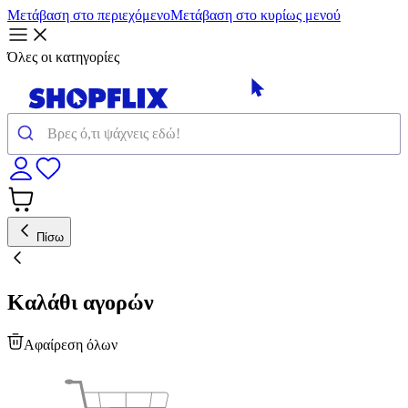
Μετάβαση στο περιεχόμενο
Μετάβαση στο κυρίως μενού
Όλες οι κατηγορίες
Πίσω
Καλάθι αγορών
Αφαίρεση όλων