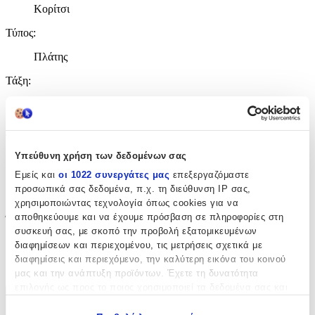
Κορίτσι
Τύπος
:
Πλάτης
Τάξη
:
Νηπιαγωγείου
Διαστάσεις
Υπεύθυνη χρήση των δεδομένων σας
Πλάτος
:
Εμείς και
οι 1022 συνεργάτες μας
επεξεργαζόμαστε
12.7
προσωπικά σας δεδομένα, π.χ. τη διεύθυνση IP σας,
χρησιμοποιώντας τεχνολογία όπως cookies για να
cm
αποθηκεύουμε και να έχουμε πρόσβαση σε πληροφορίες στη
Ύψος
:
συσκευή σας, με σκοπό την προβολή εξατομικευμένων
34
διαφημίσεων και περιεχομένου, τις μετρήσεις σχετικά με
διαφημίσεις και περιεχόμενο, την καλύτερη εικόνα του κοινού
cm
μας και την ανάπτυξη προϊόντων. Έχετε τη δυνατότητα
επιλογής ως προς το ποιος χρησιμοποιεί τα δεδομένα σας και
για ποιους σκοπούς.
Χαρακτηριστικά