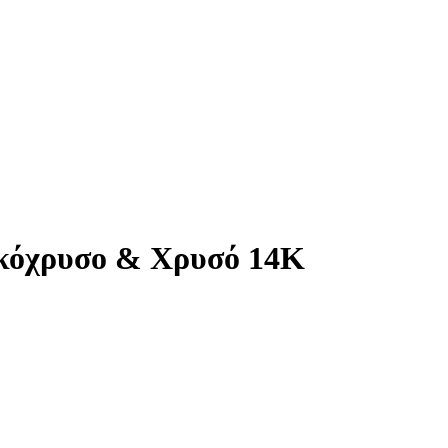
υκόχρυσο & Χρυσό 14Κ