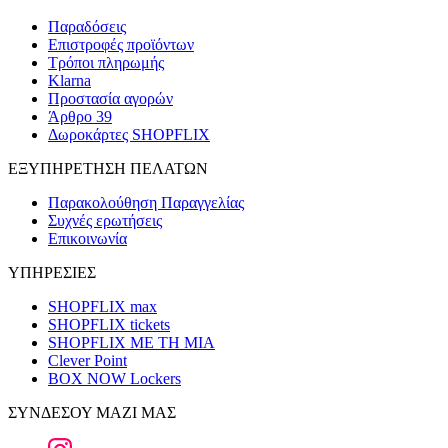
Παραδόσεις
Επιστροφές προϊόντων
Τρόποι πληρωμής
Klarna
Προστασία αγορών
Άρθρο 39
Δωροκάρτες SHOPFLIX
ΕΞΥΠΗΡΕΤΗΣΗ ΠΕΛΑΤΩΝ
Παρακολούθηση Παραγγελίας
Συχνές ερωτήσεις
Επικοινωνία
ΥΠΗΡΕΣΙΕΣ
SHOPFLIX max
SHOPFLIX tickets
SHOPFLIX ΜΕ ΤΗ ΜΙΑ
Clever Point
BOX NOW Lockers
ΣΥΝΔΕΣΟΥ ΜΑΖΙ ΜΑΣ