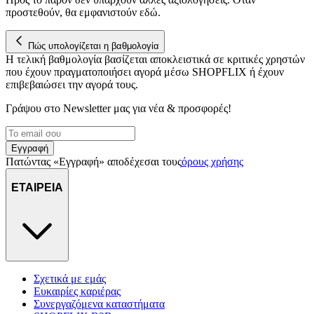
για να αποθηκεύουμε και να έχουμε πρόσβαση σε πληροφορίες
προστεθούν, θα εμφανιστούν εδώ.
στη συσκευή σας, με σκοπό την προβολή εξατομικευμένων
διαφημίσεων και περιεχομένου, τις μετρήσεις σχετικά με
διαφημίσεις και περιεχόμενο, την καλύτερη εικόνα του κοινού
Πώς υπολογίζεται η βαθμολογία
μας και την ανάπτυξη προϊόντων. Επίσης, κοινοποιούμε
Η τελική βαθμολογία βασίζεται αποκλειστικά σε κριτικές χρηστών
που έχουν πραγματοποιήσει αγορά μέσω SHOPFLIX ή έχουν
πληροφορίες σχετικά με την από μέρους σας χρήση της
επιβεβαιώσει την αγορά τους.
τοποθεσίας μας στους συνεργάτες μέσων κοινωνικής
δικτύωσης, διαφημίσεων και ανάλυσης.
Γράψου στο Νewsletter μας για νέα & προσφορές!
Εγγραφή
Πατώντας «Εγγραφή» αποδέχεσαι τους
όρους χρήσης
ΕΤΑΙΡΕΙΑ
Σχετικά με εμάς
Ευκαιρίες καριέρας
Συνεργαζόμενα καταστήματα