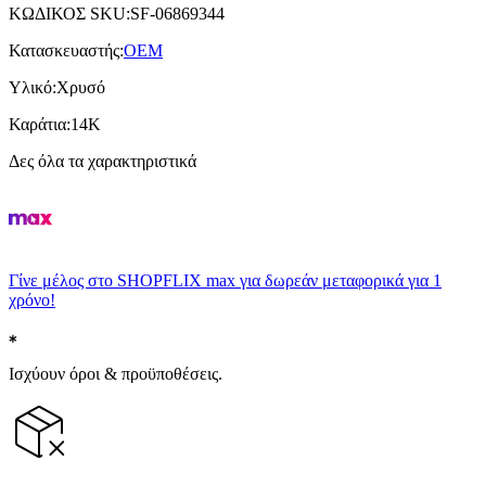
ΚΩΔΙΚΟΣ SKU
:
SF-06869344
Κατασκευαστής
:
OEM
Υλικό
:
Χρυσό
Καράτια
:
14Κ
Δες όλα τα χαρακτηριστικά
Γίνε μέλος στο SHOPFLIX max για δωρεάν μεταφορικά για 1
χρόνο!
Ισχύουν όροι & προϋποθέσεις.