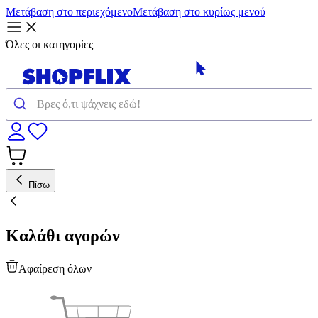
Μετάβαση στο περιεχόμενο
Μετάβαση στο κυρίως μενού
Όλες οι κατηγορίες
Πίσω
Καλάθι αγορών
Αφαίρεση όλων