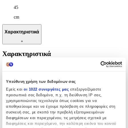
45
cm
Χαρακτηριστικά
+
Χαρακτηριστικά
Κατασκευαστής
:
OEM
Υπεύθυνη χρήση των δεδομένων σας
Βασικά Χαρακτηριστικά
Εμείς και
οι 1022 συνεργάτες μας
επεξεργαζόμαστε
προσωπικά σας δεδομένα, π.χ. τη διεύθυνση IP σας,
Υλικό
:
χρησιμοποιώντας τεχνολογία όπως cookies για να
αποθηκεύουμε και να έχουμε πρόσβαση σε πληροφορίες στη
Χρυσό
συσκευή σας, με σκοπό την προβολή εξατομικευμένων
Καράτια
:
διαφημίσεων και περιεχομένου, τις μετρήσεις σχετικά με
διαφημίσεις και περιεχόμενο, την καλύτερη εικόνα του κοινού
14