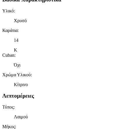
Υλικό
:
Χρυσό
Καράτια
:
14
Κ
Cuban
:
Όχι
Χρώμα Υλικού
:
Κίτρινο
Λεπτομέρειες
Τύπος
:
Λαιμού
Μήκος
: