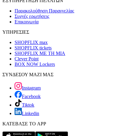
ΕΞΥΠΗΡΕΤΗΣΗ ΠΕΛΑΤΩΝ
Παρακολούθηση Παραγγελίας
Συχνές ερωτήσεις
Επικοινωνία
ΥΠΗΡΕΣΙΕΣ
SHOPFLIX max
SHOPFLIX tickets
SHOPFLIX ΜΕ ΤΗ ΜΙΑ
Clever Point
BOX NOW Lockers
ΣΥΝΔΕΣΟΥ ΜΑΖΙ ΜΑΣ
Instagram
Facebook
Tiktok
Linkedin
ΚΑΤΕΒΑΣΕ ΤΟ APP