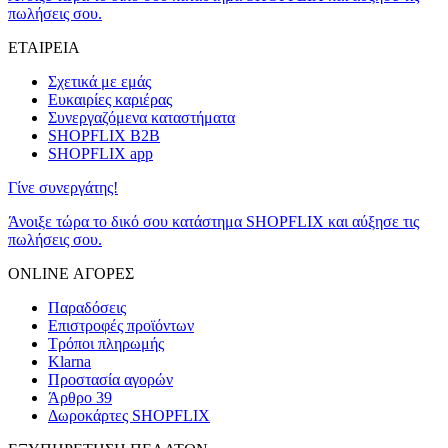
πωλήσεις σου.
ΕΤΑΙΡΕΙΑ
Σχετικά με εμάς
Ευκαιρίες καριέρας
Συνεργαζόμενα καταστήματα
SHOPFLIX B2B
SHOPFLIX app
Γίνε συνεργάτης!
Άνοιξε τώρα το δικό σου κατάστημα SHOPFLIX και αύξησε τις
πωλήσεις σου.
ONLINE ΑΓΟΡΕΣ
Παραδόσεις
Επιστροφές προϊόντων
Τρόποι πληρωμής
Klarna
Προστασία αγορών
Άρθρο 39
Δωροκάρτες SHOPFLIX