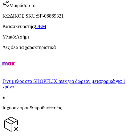
Μοιράσου το
ΚΩΔΙΚΟΣ SKU
:
SF-06869321
Κατασκευαστής
:
OEM
Υλικό
:
Ασήμι
Δες όλα τα χαρακτηριστικά
Γίνε μέλος στο SHOPFLIX max για δωρεάν μεταφορικά για 1
χρόνο!
Ισχύουν όροι & προϋποθέσεις.