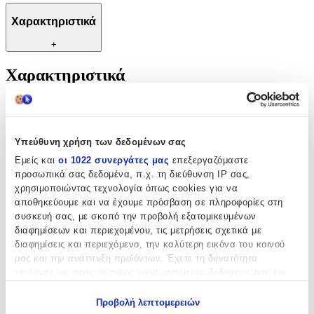
Χαρακτηριστικά
+
Χαρακτηριστικά
Κατασκευαστής
:
OEM
Υπεύθυνη χρήση των δεδομένων σας
Βασικά Χαρακτηριστικά
Εμείς και
οι 1022 συνεργάτες μας
επεξεργαζόμαστε
προσωπικά σας δεδομένα, π.χ. τη διεύθυνση IP σας,
Υλικό
:
χρησιμοποιώντας τεχνολογία όπως cookies για να
αποθηκεύουμε και να έχουμε πρόσβαση σε πληροφορίες στη
Ασήμι
συσκευή σας, με σκοπό την προβολή εξατομικευμένων
Cuban
:
διαφημίσεων και περιεχομένου, τις μετρήσεις σχετικά με
διαφημίσεις και περιεχόμενο, την καλύτερη εικόνα του κοινού
Όχι
μας και την ανάπτυξη προϊόντων. Έχετε τη δυνατότητα
επιλογής ως προς το ποιος χρησιμοποιεί τα δεδομένα σας και
Χρώμα Υλικού
:
για ποιους σκοπούς.
Λευκό
Προβολή λεπτομερειών