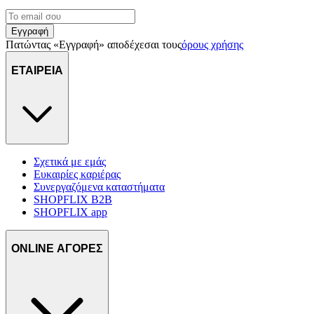
πληροφορίες σχετικά με την από μέρους σας χρήση της
τοποθεσίας μας στους συνεργάτες μέσων κοινωνικής
Εγγραφή
δικτύωσης, διαφημίσεων και ανάλυσης.
Πατώντας «Εγγραφή» αποδέχεσαι τους
όρους χρήσης
ΕΤΑΙΡΕΙΑ
Σχετικά με εμάς
Ευκαιρίες καριέρας
Συνεργαζόμενα καταστήματα
SHOPFLIX B2B
SHOPFLIX app
ONLINE ΑΓΟΡΕΣ