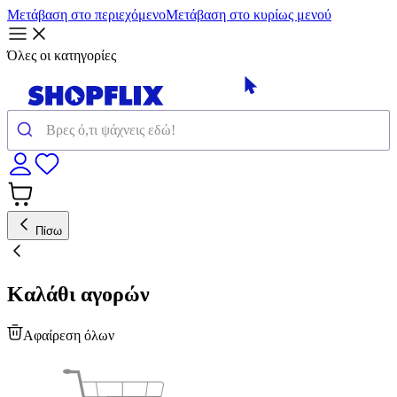
Μετάβαση στο περιεχόμενο
Μετάβαση στο κυρίως μενού
Όλες οι κατηγορίες
Πίσω
Καλάθι αγορών
Αφαίρεση όλων