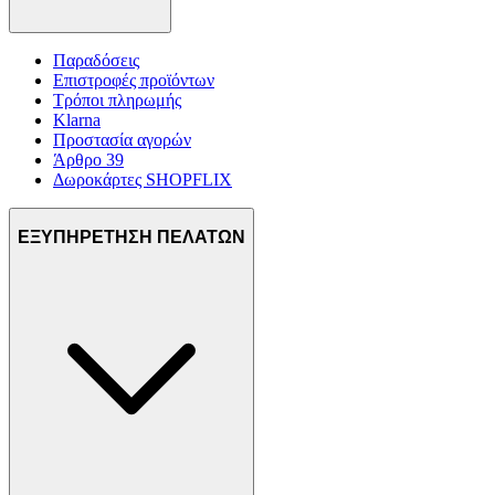
Παραδόσεις
Επιστροφές προϊόντων
Τρόποι πληρωμής
Klarna
Προστασία αγορών
Άρθρο 39
Δωροκάρτες SHOPFLIX
ΕΞΥΠΗΡΕΤΗΣΗ ΠΕΛΑΤΩΝ