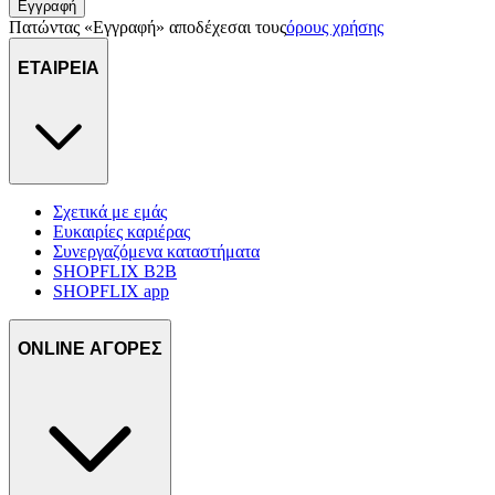
Εγγραφή
τοποθεσίας μας στους συνεργάτες μέσων κοινωνικής
Πατώντας «Εγγραφή» αποδέχεσαι τους
όρους χρήσης
δικτύωσης, διαφημίσεων και ανάλυσης.
ΕΤΑΙΡΕΙΑ
Σχετικά με εμάς
Ευκαιρίες καριέρας
Συνεργαζόμενα καταστήματα
SHOPFLIX B2B
SHOPFLIX app
ONLINE ΑΓΟΡΕΣ