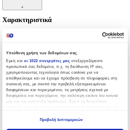
+
Χαρακτηριστικά
Κατασκευαστής
:
OEM
Βασικά Χαρακτηριστικά
Υπεύθυνη χρήση των δεδομένων σας
Εμείς και
οι 1022 συνεργάτες μας
επεξεργαζόμαστε
Υλικό
:
προσωπικά σας δεδομένα, π.χ. τη διεύθυνση IP σας,
χρησιμοποιώντας τεχνολογία όπως cookies για να
Ατσάλι
αποθηκεύουμε και να έχουμε πρόσβαση σε πληροφορίες στη
Επιχρυσωμένη
:
συσκευή σας, με σκοπό την προβολή εξατομικευμένων
διαφημίσεων και περιεχομένου, τις μετρήσεις σχετικά με
Ναι
διαφημίσεις και περιεχόμενο, την καλύτερη εικόνα του κοινού
μας και την ανάπτυξη προϊόντων. Έχετε τη δυνατότητα
Χρώμα Υλικού
:
επιλογής ως προς το ποιος χρησιμοποιεί τα δεδομένα σας και
για ποιους σκοπούς.
Κίτρινο
Προβολή λεπτομερειών
Λεπτομέρειες
Εάν μας επιτρέπετε, θα θέλαμε επίσης: