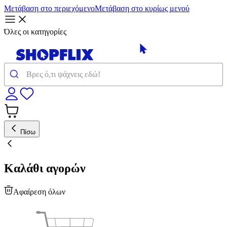
Μετάβαση στο περιεχόμενο
Μετάβαση στο κυρίως μενού
Όλες οι κατηγορίες
Πίσω
Καλάθι αγορών
Αφαίρεση όλων