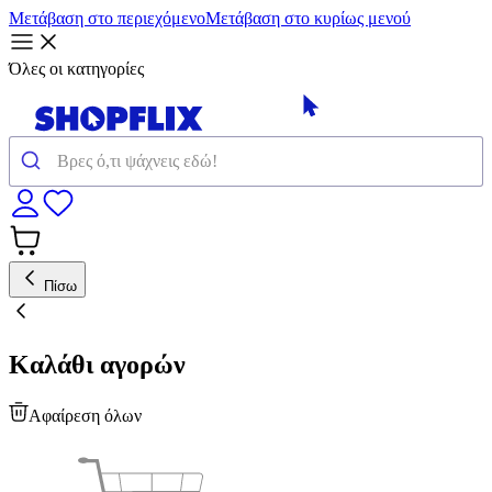
Μετάβαση στο περιεχόμενο
Μετάβαση στο κυρίως μενού
Όλες οι κατηγορίες
Πίσω
Καλάθι αγορών
Αφαίρεση όλων