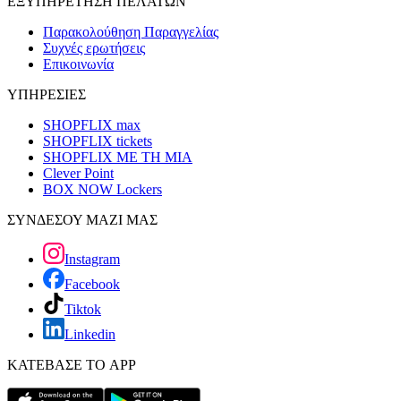
ΕΞΥΠΗΡΕΤΗΣΗ ΠΕΛΑΤΩΝ
Παρακολούθηση Παραγγελίας
Συχνές ερωτήσεις
Επικοινωνία
ΥΠΗΡΕΣΙΕΣ
SHOPFLIX max
SHOPFLIX tickets
SHOPFLIX ΜΕ ΤΗ ΜΙΑ
Clever Point
BOX NOW Lockers
ΣΥΝΔΕΣΟΥ ΜΑΖΙ ΜΑΣ
Instagram
Facebook
Tiktok
Linkedin
ΚΑΤΕΒΑΣΕ ΤΟ APP