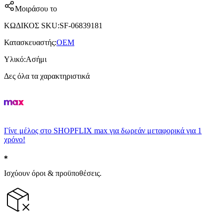
Μοιράσου το
ΚΩΔΙΚΟΣ SKU
:
SF-06839181
Κατασκευαστής
:
OEM
Υλικό
:
Ασήμι
Δες όλα τα χαρακτηριστικά
Γίνε μέλος στο SHOPFLIX max για δωρεάν μεταφορικά για 1
χρόνο!
Ισχύουν όροι & προϋποθέσεις.