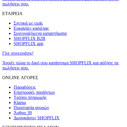
πωλήσεις σου.
ΕΤΑΙΡΕΙΑ
Σχετικά με εμάς
Ευκαιρίες καριέρας
Συνεργαζόμενα καταστήματα
SHOPFLIX B2B
SHOPFLIX app
Γίνε συνεργάτης!
Άνοιξε τώρα το δικό σου κατάστημα SHOPFLIX και αύξησε τις
πωλήσεις σου.
ONLINE ΑΓΟΡΕΣ
Παραδόσεις
Επιστροφές προϊόντων
Τρόποι πληρωμής
Klarna
Προστασία αγορών
Άρθρο 39
Δωροκάρτες SHOPFLIX