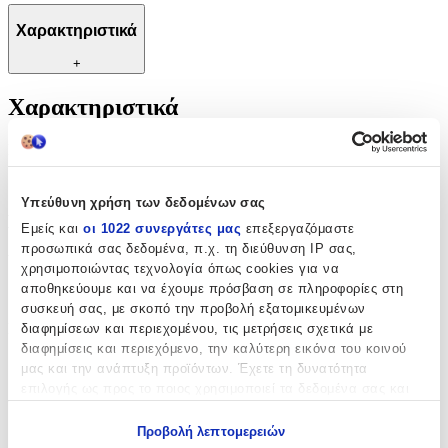
Χαρακτηριστικά
+
Χαρακτηριστικά
Κατασκευαστής
:
OEM
Υπεύθυνη χρήση των δεδομένων σας
Βασικά Χαρακτηριστικά
Εμείς και
οι 1022 συνεργάτες μας
επεξεργαζόμαστε
προσωπικά σας δεδομένα, π.χ. τη διεύθυνση IP σας,
Υλικό
:
χρησιμοποιώντας τεχνολογία όπως cookies για να
αποθηκεύουμε και να έχουμε πρόσβαση σε πληροφορίες στη
Ασήμι
συσκευή σας, με σκοπό την προβολή εξατομικευμένων
Επιχρυσωμένη
:
διαφημίσεων και περιεχομένου, τις μετρήσεις σχετικά με
διαφημίσεις και περιεχόμενο, την καλύτερη εικόνα του κοινού
Ναι
μας και την ανάπτυξη προϊόντων. Έχετε τη δυνατότητα
επιλογής ως προς το ποιος χρησιμοποιεί τα δεδομένα σας και
Χρώμα Υλικού
:
για ποιους σκοπούς.
Κίτρινο
Προβολή λεπτομερειών