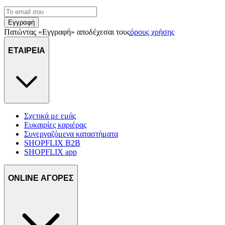
πληροφορίες σχετικά με την από μέρους σας χρήση της
τοποθεσίας μας στους συνεργάτες μέσων κοινωνικής
Εγγραφή
δικτύωσης, διαφημίσεων και ανάλυσης.
Πατώντας «Εγγραφή» αποδέχεσαι τους
όρους χρήσης
ΕΤΑΙΡΕΙΑ
Σχετικά με εμάς
Ευκαιρίες καριέρας
Συνεργαζόμενα καταστήματα
SHOPFLIX B2B
SHOPFLIX app
ONLINE ΑΓΟΡΕΣ