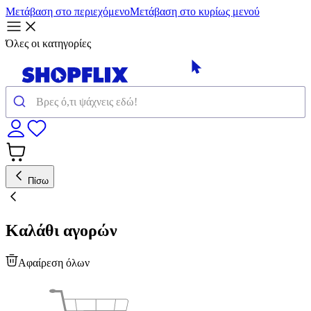
Μετάβαση στο περιεχόμενο
Μετάβαση στο κυρίως μενού
Όλες οι κατηγορίες
Πίσω
Καλάθι αγορών
Αφαίρεση όλων