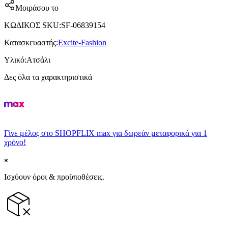
Μοιράσου το
ΚΩΔΙΚΟΣ SKU
:
SF-06839154
Κατασκευαστής
:
Excite-Fashion
Υλικό
:
Ατσάλι
Δες όλα τα χαρακτηριστικά
Γίνε μέλος στο SHOPFLIX max για δωρεάν μεταφορικά για 1
χρόνο!
Ισχύουν όροι & προϋποθέσεις.