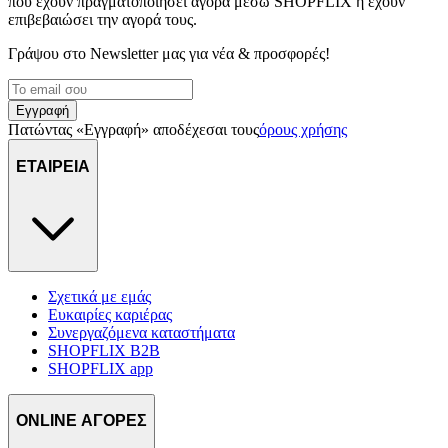
που έχουν πραγματοποιήσει αγορά μέσω SHOPFLIX ή έχουν
διαφημίσεις και περιεχόμενο, την καλύτερη εικόνα του κοινού
επιβεβαιώσει την αγορά τους.
μας και την ανάπτυξη προϊόντων. Επίσης, κοινοποιούμε
πληροφορίες σχετικά με την από μέρους σας χρήση της
Γράψου στο Νewsletter μας για νέα & προσφορές!
τοποθεσίας μας στους συνεργάτες μέσων κοινωνικής
δικτύωσης, διαφημίσεων και ανάλυσης.
Εγγραφή
Πατώντας «Εγγραφή» αποδέχεσαι τους
όρους χρήσης
ΕΤΑΙΡΕΙΑ
Σχετικά με εμάς
Ευκαιρίες καριέρας
Συνεργαζόμενα καταστήματα
SHOPFLIX B2B
SHOPFLIX app
ONLINE ΑΓΟΡΕΣ