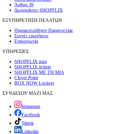
Άρθρο 39
Δωροκάρτες SHOPFLIX
ΕΞΥΠΗΡΕΤΗΣΗ ΠΕΛΑΤΩΝ
Παρακολούθηση Παραγγελίας
Συχνές ερωτήσεις
Επικοινωνία
ΥΠΗΡΕΣΙΕΣ
SHOPFLIX max
SHOPFLIX tickets
SHOPFLIX ΜΕ ΤΗ ΜΙΑ
Clever Point
BOX NOW Lockers
ΣΥΝΔΕΣΟΥ ΜΑΖΙ ΜΑΣ
Instagram
Facebook
Tiktok
Linkedin