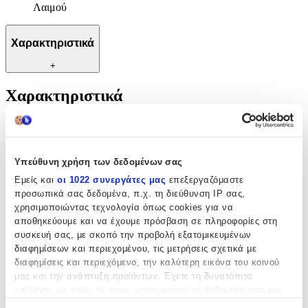
Λαιμού
Χαρακτηριστικά
+
Χαρακτηριστικά
Κατασκευαστής
:
Excite-Fashion
Υπεύθυνη χρήση των δεδομένων σας
Βασικά Χαρακτηριστικά
Εμείς και
οι 1022 συνεργάτες μας
επεξεργαζόμαστε
προσωπικά σας δεδομένα, π.χ. τη διεύθυνση IP σας,
Υλικό
:
χρησιμοποιώντας τεχνολογία όπως cookies για να
αποθηκεύουμε και να έχουμε πρόσβαση σε πληροφορίες στη
Ατσάλι
συσκευή σας, με σκοπό την προβολή εξατομικευμένων
Δίχρωμη
:
διαφημίσεων και περιεχομένου, τις μετρήσεις σχετικά με
διαφημίσεις και περιεχόμενο, την καλύτερη εικόνα του κοινού
Όχι
μας και την ανάπτυξη προϊόντων. Έχετε τη δυνατότητα
επιλογής ως προς το ποιος χρησιμοποιεί τα δεδομένα σας και
Επιχρυσωμένη
:
για ποιους σκοπούς.