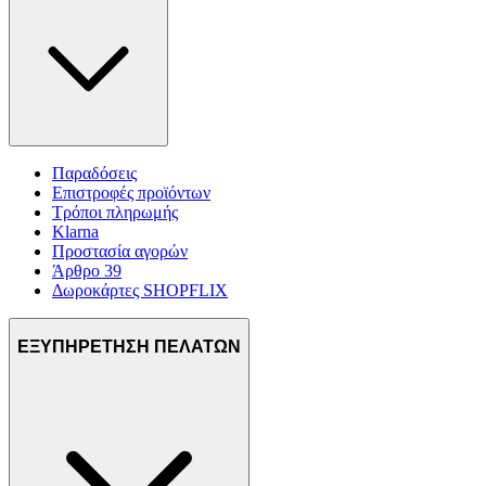
Παραδόσεις
Επιστροφές προϊόντων
Τρόποι πληρωμής
Klarna
Προστασία αγορών
Άρθρο 39
Δωροκάρτες SHOPFLIX
ΕΞΥΠΗΡΕΤΗΣΗ ΠΕΛΑΤΩΝ