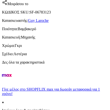
Μοιράσου το
ΚΩΔΙΚΟΣ SKU
:
SF-06783123
Κατασκευαστής
:
Guy Laroche
Ποιότητα
:
Βαμβακερό
Κατασκευή
:
Μηχανής
Χρώμα
:
Γκρι
Σχέδιο
:
Αστέρια
Δες όλα τα χαρακτηριστικά
Γίνε μέλος στο SHOPFLIX max για δωρεάν μεταφορικά για 1
χρόνο!