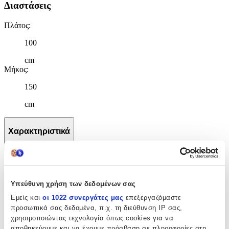
Διαστάσεις
Πλάτος
:
100
cm
Μήκος
:
150
cm
Χαρακτηριστικά
+
Χαρακτηριστικά
Υπεύθυνη χρήση των δεδομένων σας
Κατασκευαστής
:
Εμείς και
οι 1022 συνεργάτες μας
επεξεργαζόμαστε
προσωπικά σας δεδομένα, π.χ. τη διεύθυνση IP σας,
Guy Laroche
χρησιμοποιώντας τεχνολογία όπως cookies για να
Βασικά Χαρακτηριστικά
αποθηκεύουμε και να έχουμε πρόσβαση σε πληροφορίες στη