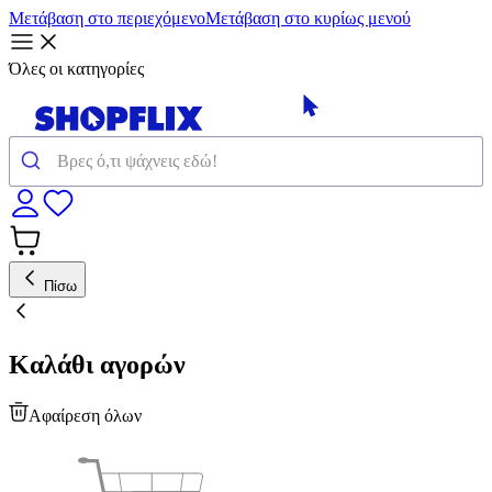
Μετάβαση στο περιεχόμενο
Μετάβαση στο κυρίως μενού
Όλες οι κατηγορίες
Πίσω
Καλάθι αγορών
Αφαίρεση όλων