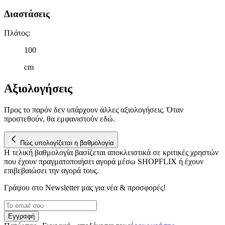
τοποθεσίας μας στους συνεργάτες μέσων κοινωνικής
Διαστάσεις
δικτύωσης, διαφημίσεων και ανάλυσης.
Πλάτος
:
100
cm
Αξιολογήσεις
Προς το παρόν δεν υπάρχουν άλλες αξιολογήσεις. Όταν
προστεθούν, θα εμφανιστούν εδώ.
Πώς υπολογίζεται η βαθμολογία
Η τελική βαθμολογία βασίζεται αποκλειστικά σε κριτικές χρηστών
που έχουν πραγματοποιήσει αγορά μέσω SHOPFLIX ή έχουν
επιβεβαιώσει την αγορά τους.
Γράψου στο Νewsletter μας για νέα & προσφορές!
Εγγραφή