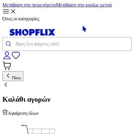
Μετάβαση στο περιεχόμενο
Μετάβαση στο κυρίως μενού
Όλες οι κατηγορίες
Πίσω
Καλάθι αγορών
Αφαίρεση όλων