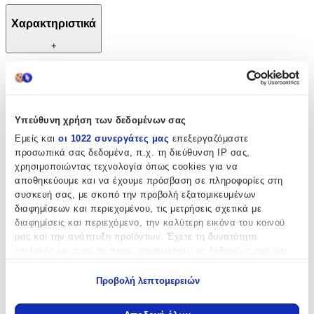
Χαρακτηριστικά
+
Χαρακτηριστικά
Κατασκευαστής
:
Υπεύθυνη χρήση των δεδομένων σας
Saint Clair
Εμείς και
οι 1022 συνεργάτες μας
επεξεργαζόμαστε
προσωπικά σας δεδομένα, π.χ. τη διεύθυνση IP σας,
Βασικά Χαρακτηριστικά
χρησιμοποιώντας τεχνολογία όπως cookies για να
αποθηκεύουμε και να έχουμε πρόσβαση σε πληροφορίες στη
Ποιότητα
:
συσκευή σας, με σκοπό την προβολή εξατομικευμένων
Συνθετικό
διαφημίσεων και περιεχομένου, τις μετρήσεις σχετικά με
διαφημίσεις και περιεχόμενο, την καλύτερη εικόνα του κοινού
Κατασκευή
:
μας και την ανάπτυξη προϊόντων. Έχετε τη δυνατότητα
επιλογής ως προς το ποιος χρησιμοποιεί τα δεδομένα σας και
Μηχανής
για ποιους σκοπούς.
Χρώμα
:
Προβολή λεπτομερειών
Εάν μας επιτρέπετε, θα θέλαμε επίσης:
Ασημί
Να συλλέξουμε πληροφορίες σχετικά με τη γεωγραφική