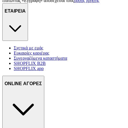
Πατώντας «Εγγραφή» αποδέχεσαι τους
όρους χρήσης
ΕΤΑΙΡΕΙΑ
Σχετικά με εμάς
Ευκαιρίες καριέρας
Συνεργαζόμενα καταστήματα
SHOPFLIX B2B
SHOPFLIX app
ONLINE ΑΓΟΡΕΣ