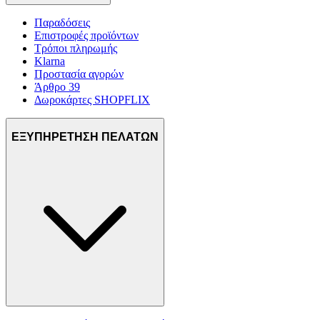
Παραδόσεις
Επιστροφές προϊόντων
Τρόποι πληρωμής
Klarna
Προστασία αγορών
Άρθρο 39
Δωροκάρτες SHOPFLIX
ΕΞΥΠΗΡΕΤΗΣΗ ΠΕΛΑΤΩΝ