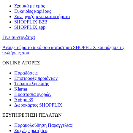
Σχετικά με εμάς
Ευκαιρίες καριέρας
Συνεργαζόμενα καταστήματα
SHOPFLIX B2B
SHOPFLIX app
Γίνε συνεργάτης!
Άνοιξε τώρα το δικό σου κατάστημα SHOPFLIX και αύξησε τις
πωλήσεις σου.
ONLINE ΑΓΟΡΕΣ
Παραδόσεις
Επιστροφές προϊόντων
Τρόποι πληρωμής
Klarna
Προστασία αγορών
Άρθρο 39
Δωροκάρτες SHOPFLIX
ΕΞΥΠΗΡΕΤΗΣΗ ΠΕΛΑΤΩΝ
Παρακολούθηση Παραγγελίας
Συχνές ερωτήσεις