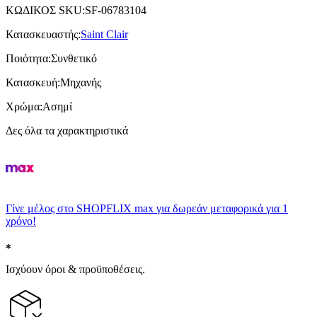
ΚΩΔΙΚΟΣ SKU
:
SF-06783104
Κατασκευαστής
:
Saint Clair
Ποιότητα
:
Συνθετικό
Κατασκευή
:
Μηχανής
Χρώμα
:
Ασημί
Δες όλα τα χαρακτηριστικά
Γίνε μέλος στο SHOPFLIX max για δωρεάν μεταφορικά για 1
χρόνο!
Ισχύουν όροι & προϋποθέσεις.