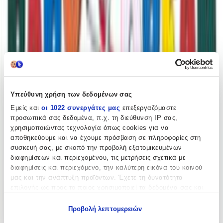
Κατασκευή
:
Μηχανής
Χρώμα
:
Μπεζ
Έξτρα Χαρακτηριστικά
Υπεύθυνη χρήση των δεδομένων σας
Ανάγλυφο
:
Εμείς και
οι 1022 συνεργάτες μας
επεξεργαζόμαστε
Όχι
προσωπικά σας δεδομένα, π.χ. τη διεύθυνση IP σας,
χρησιμοποιώντας τεχνολογία όπως cookies για να
Χαλάκι Δραστηριοτήτων
:
αποθηκεύουμε και να έχουμε πρόσβαση σε πληροφορίες στη
συσκευή σας, με σκοπό την προβολή εξατομικευμένων
Όχι
διαφημίσεων και περιεχομένου, τις μετρήσεις σχετικά με
Ισοθερμικό
:
διαφημίσεις και περιεχόμενο, την καλύτερη εικόνα του κοινού
μας και την ανάπτυξη προϊόντων. Έχετε τη δυνατότητα
Όχι
επιλογής ως προς το ποιος χρησιμοποιεί τα δεδομένα σας και
για ποιους σκοπούς.
Στρογγυλό
:
Προβολή λεπτομερειών
Εάν μας επιτρέπετε, θα θέλαμε επίσης:
Ναι