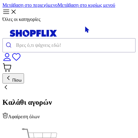
Μετάβαση στο περιεχόμενο
Μετάβαση στο κυρίως μενού
Όλες οι κατηγορίες
Πίσω
Καλάθι αγορών
Αφαίρεση όλων