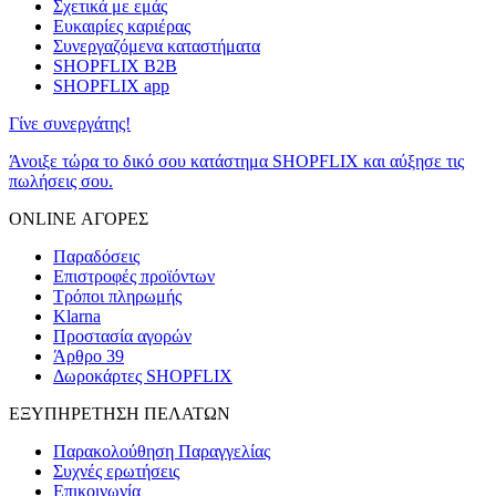
Σχετικά με εμάς
Ευκαιρίες καριέρας
Συνεργαζόμενα καταστήματα
SHOPFLIX B2B
SHOPFLIX app
Γίνε συνεργάτης!
Άνοιξε τώρα το δικό σου κατάστημα SHOPFLIX και αύξησε τις
πωλήσεις σου.
ONLINE ΑΓΟΡΕΣ
Παραδόσεις
Επιστροφές προϊόντων
Τρόποι πληρωμής
Klarna
Προστασία αγορών
Άρθρο 39
Δωροκάρτες SHOPFLIX
ΕΞΥΠΗΡΕΤΗΣΗ ΠΕΛΑΤΩΝ
Παρακολούθηση Παραγγελίας
Συχνές ερωτήσεις
Επικοινωνία