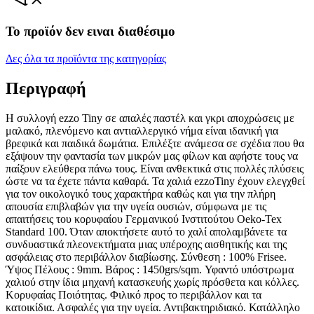
Το προϊόν δεν ειναι διαθέσιμο
Δες όλα τα προϊόντα της κατηγορίας
Περιγραφή
Η συλλογή ezzo Tiny σε απαλές παστέλ και γκρι αποχρώσεις με
μαλακό, πλενόμενο και αντιαλλεργικό νήμα είναι ιδανική για
βρεφικά και παιδικά δωμάτια. Επιλέξτε ανάμεσα σε σχέδια που θα
εξάψουν την φαντασία των μικρών μας φίλων και αφήστε τους να
παίξουν ελεύθερα πάνω τους. Είναι ανθεκτικά στις πολλές πλύσεις
ώστε να τα έχετε πάντα καθαρά. Τα χαλιά ezzoTiny έχουν ελεγχθεί
για τον οικολογικό τους χαρακτήρα καθώς και για την πλήρη
απουσία επιβλαβών για την υγεία ουσιών, σύμφωνα με τις
απαιτήσεις του κορυφαίου Γερμανικού Ινστιτούτου Oeko-Tex
Standard 100. Όταν αποκτήσετε αυτό το χαλί απολαμβάνετε τα
συνδυαστικά πλεονεκτήματα μιας υπέροχης αισθητικής και της
ασφάλειας στο περιβάλλον διαβίωσης. Σύνθεση : 100% Frisee.
Ύψος Πέλους : 9mm. Βάρος : 1450grs/sqm. Υφαντό υπόστρωμα
χαλιού στην ίδια μηχανή κατασκευής χωρίς πρόσθετα και κόλλες.
Κορυφαίας Ποιότητας. Φιλικό προς το περιβάλλον και τα
κατοικίδια. Ασφαλές για την υγεία. Αντιβακτηριδιακό. Κατάλληλο