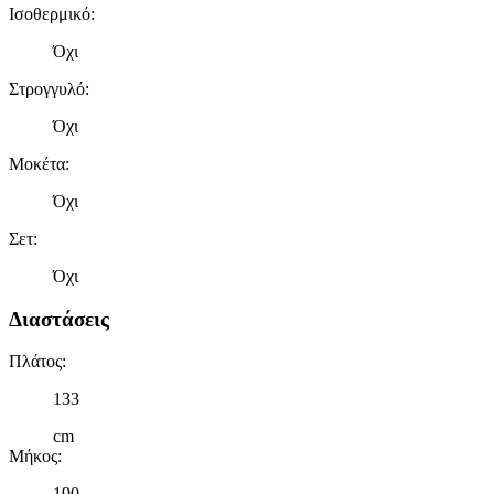
Ισοθερμικό
:
τοποθεσίας μας στους συνεργάτες μέσων κοινωνικής
δικτύωσης, διαφημίσεων και ανάλυσης.
Όχι
Στρογγυλό
:
Όχι
Μοκέτα
:
Όχι
Σετ
:
Όχι
Διαστάσεις
Πλάτος
:
133
cm
Μήκος
:
190