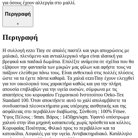
για όσους έχουν αλλεργία στο μαλλί.
Περιγραφή
+
Περιγραφή
Η συλλογή ezzo Tiny σε απαλές παστέλ και γκρι αποχρώσεις με
μαλακό, πλενόμενο και αντιαλλεργικό νήμα είναι ιδανική για
βρεφικά και παιδικά δωμάτια. Επιλέξτε ανάμεσα σε σχέδια που θα
εξάψουν την φαντασία των μικρών μας φίλων και αφήστε τους να
παίξουν ελεύθερα πάνω τους. Είναι ανθεκτικά στις πολλές πλύσεις
ώστε να τα έχετε πάντα καθαρά. Τα χαλιά ezzoTiny έχουν ελεγχθεί
για τον οικολογικό τους χαρακτήρα καθώς και για την πλήρη
απουσία επιβλαβών για την υγεία ουσιών, σύμφωνα με τις
απαιτήσεις του κορυφαίου Γερμανικού Ινστιτούτου Oeko-Tex
Standard 100. Όταν αποκτήσετε αυτό το χαλί απολαμβάνετε τα
συνδυαστικά πλεονεκτήματα μιας υπέροχης αισθητικής και της
ασφάλειας στο περιβάλλον διαβίωσης. Σύνθεση : 100% Frisee.
Ύψος Πέλους : 9mm. Βάρος : 1450grs/sqm. Υφαντό υπόστρωμα
χαλιού στην ίδια μηχανή κατασκευής χωρίς πρόσθετα και κόλλες.
Κορυφαίας Ποιότητας. Φιλικό προς το περιβάλλον και τα
κατοικίδια. Ασφαλές για την υγεία. Αντιβακτηριδιακό. Κατάλληλο