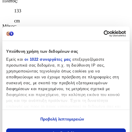
Πλάτος
:
133
cm
Μήκος
:
190
cm
Πάχος
:
Υπεύθυνη χρήση των δεδομένων σας
Εμείς και
οι 1022 συνεργάτες μας
επεξεργαζόμαστε
9
προσωπικά σας δεδομένα, π.χ. τη διεύθυνση IP σας,
χρησιμοποιώντας τεχνολογία όπως cookies για να
mm
αποθηκεύουμε και να έχουμε πρόσβαση σε πληροφορίες στη
συσκευή σας, με σκοπό την προβολή εξατομικευμένων
Χαρακτηριστικά
διαφημίσεων και περιεχομένου, τις μετρήσεις σχετικά με
διαφημίσεις και περιεχόμενο, την καλύτερη εικόνα του κοινού
+
μας και την ανάπτυξη προϊόντων. Έχετε τη δυνατότητα
επιλογής ως προς το ποιος χρησιμοποιεί τα δεδομένα σας και
Χαρακτηριστικά
για ποιους σκοπούς.
Προβολή λεπτομερειών
Κατασκευαστής
:
Εάν μας επιτρέπετε, θα θέλαμε επίσης:
Να συλλέξουμε πληροφορίες σχετικά με τη γεωγραφική
Ezzo