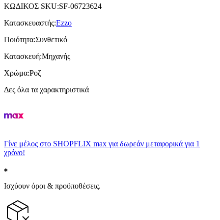
ΚΩΔΙΚΟΣ SKU
:
SF-06723624
Κατασκευαστής
:
Ezzo
Ποιότητα
:
Συνθετικό
Κατασκευή
:
Μηχανής
Χρώμα
:
Ροζ
Δες όλα τα χαρακτηριστικά
Γίνε μέλος στο SHOPFLIX max για δωρεάν μεταφορικά για 1
χρόνο!
Ισχύουν όροι & προϋποθέσεις.