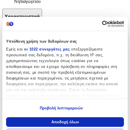
Νηπιαγωγείου
Χαρακτηριστικά
+
Χαρακτηριστικά
Υπεύθυνη χρήση των δεδομένων σας
Εμείς και
οι 1022 συνεργάτες μας
επεξεργαζόμαστε
Κατασκευαστής
:
προσωπικά σας δεδομένα, π.χ. τη διεύθυνση IP σας,
Polo
χρησιμοποιώντας τεχνολογία όπως cookies για να
αποθηκεύουμε και να έχουμε πρόσβαση σε πληροφορίες στη
Βασικά Χαρακτηριστικά
συσκευή σας, με σκοπό την προβολή εξατομικευμένων
διαφημίσεων και περιεχομένου, τις μετρήσεις σχετικά με
Χρώμα
:
διαφημίσεις και περιεχόμενο, την καλύτερη εικόνα του κοινού
μας και την ανάπτυξη προϊόντων. Έχετε τη δυνατότητα
Πολύχρωμο
επιλογής ως προς το ποιος χρησιμοποιεί τα δεδομένα σας και
για ποιους σκοπούς.
Φύλο
:
Προβολή λεπτομερειών
Αγόρι
Εάν μας επιτρέπετε, θα θέλαμε επίσης:
Να συλλέξουμε πληροφορίες σχετικά με τη γεωγραφική
Αποδοχή όλων
Τύπος
:
σας τοποθεσία, οι οποίες μπορεί να είναι ακριβείς σε