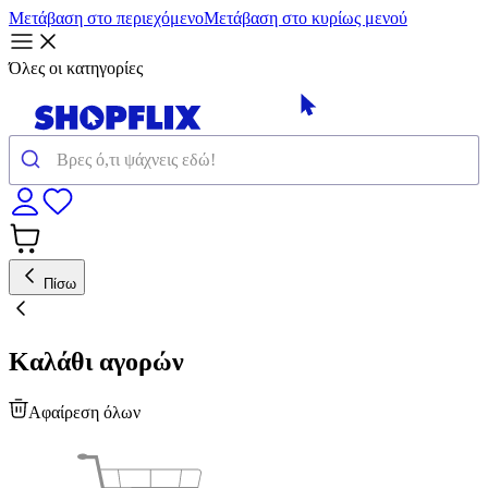
Μετάβαση στο περιεχόμενο
Μετάβαση στο κυρίως μενού
Όλες οι κατηγορίες
Πίσω
Καλάθι αγορών
Αφαίρεση όλων