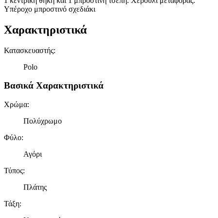
1 κεντρική θήκη και 1 μπροστινή τσέπη. Χερούλι μεταφοράς.
Υπέροχο μπροστινό σχεδιάκι
Χαρακτηριστικά
Κατασκευαστής
:
Polo
Βασικά Χαρακτηριστικά
Χρώμα
:
Πολύχρωμο
Φύλο
:
Αγόρι
Τύπος
:
Πλάτης
Τάξη
: